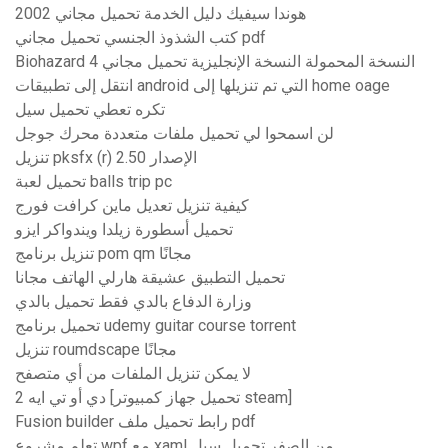
2002 هوندا سيفيك دليل الخدمة تحميل مجاني
كتب الشذوذ الجنسي تحميل مجاني pdf
Biohazard 4 النسخة المحمولة النسخة الإنجليزية تحميل مجاني
انتقل إلى تطبيقات android التي تم تنزيلها إلى home oage
تكره تعطي تحميل سيل
لن اسمحوا لي تحميل ملفات متعددة محرك جوجل
تنزيل pksfx (r) الإصدار 2.50
تحميل لعبة balls trip pc
كيفية تنزيل تعديل ماين كرافت فورج
تحميل أسطورة زيلدا ويندواكر ايزو
تنزيل برنامج pom qm مجانًا
تحميل التطبيق عشيقة هارلي الهاتف مجانا
وزارة الدفاع بالدي فقط تحميل بالدي
تحميل برنامج udemy guitar course torrent
تنزيل roumdscape مجانًا
لا يمكن تنزيل الملفات من أي متصفح
دي أو تي ايه 2 [تحميل جهاز كمبيوتر steam]
Fusion builder رابط تحميل ملف pdf
تعلم مشروع wpf مع xaml من الصفر تحميل سيل