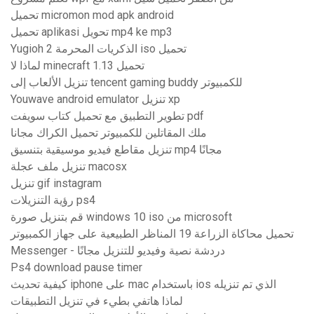
تحميل micromon mod apk android
تحميل aplikasi تحويل mp4 ke mp3
Yugioh الذكريات المحرمة 2 iso تحميل
لماذا لا minecraft 1.13 تحميل
تنزيل الألعاب إلى tencent gaming buddy للكمبيوتر
Youwave android emulator تنزيل xp
تطوير التطبيق مع تحميل كتاب سويفت pdf
ملك المقاتلين للكمبيوتر تحميل الكراك مجانا
تنزيل مقاطع فيديو موسيقية بتنسيق mp4 مجانًا
تنزيل ملف عجلة macosx
تنزيل gif instagram
رؤية التنزيلات ps4
قم بتنزيل صورة windows 10 iso من microsoft
تحميل محاكاة الزراعة 19 المناظر الطبيعية على جهاز الكمبيوتر
Messenger - دردشة نصية وفيديو للتنزيل مجانًا
Ps4 download pause timer
كيفية تحديث iphone على mac باستخدام ios الذي تم تنزيله
لماذا هاتفي بطيء في تنزيل التطبيقات