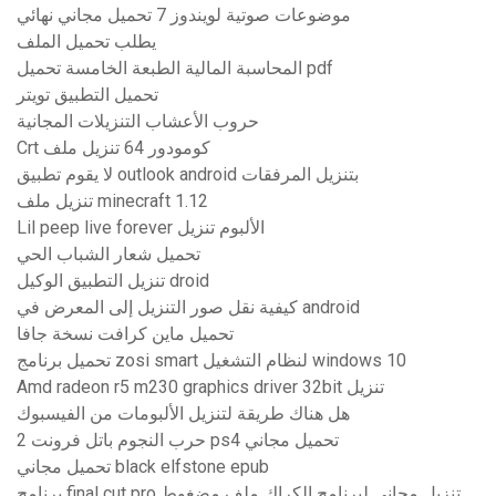
موضوعات صوتية لويندوز 7 تحميل مجاني نهائي
يطلب تحميل الملف
المحاسبة المالية الطبعة الخامسة تحميل pdf
تحميل التطبيق تويتر
حروب الأعشاب التنزيلات المجانية
Crt كومودور 64 تنزيل ملف
لا يقوم تطبيق outlook android بتنزيل المرفقات
تنزيل ملف minecraft 1.12
Lil peep live forever الألبوم تنزيل
تحميل شعار الشباب الحي
تنزيل التطبيق الوكيل droid
كيفية نقل صور التنزيل إلى المعرض في android
تحميل ماين كرافت نسخة جافا
تحميل برنامج zosi smart لنظام التشغيل windows 10
Amd radeon r5 m230 graphics driver 32bit تنزيل
هل هناك طريقة لتنزيل الألبومات من الفيسبوك
حرب النجوم باتل فرونت 2 ps4 تحميل مجاني
تحميل مجاني black elfstone epub
برنامج final cut pro تنزيل مجاني لبرنامج الكراك ملف مضغوط