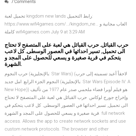
7 Comments
تحميل لعبة kingdom new lands رابط التحميل:
https://www.wifi4games.com/…/kingdom_ne… ‎العاب مجانية و
كاملة wifi4games.com‎ July 9 at 3:29 AM
حرب القبائل. حرب القبائل هي لعبة على المتصفح لا تحتاج
الى تحميل, تسير احداثها في العصور الوسطى. كل لاعب
يتحكم في قرية صغيرة و يسعي للحصول على المجد و
الشهرة.
حرب النجوم (بالإنجليزية: Star Wars)‏ (لاحقاً أعيد تسميته إلى حرب
النجوم الجزء الرابع: امل جديد (بالإنجليزية: Star Wars Episode IV: A
New Hope)‏) هو فيلم أوبرا فضاء ملحمي صدر عام 1977 من تأليف
وإخراج جورج لوكاس. حرب القبائل هي لعبة على المتصفح لا تحتاج
الى تحميل, تسير احداثها في العصور الوسطى. كل لاعب يتحكم في
قرية صغيرة و يسعي للحصول على المجد و الشهرة. full network
access. Allows the app to create network sockets and use
custom network protocols. The browser and other