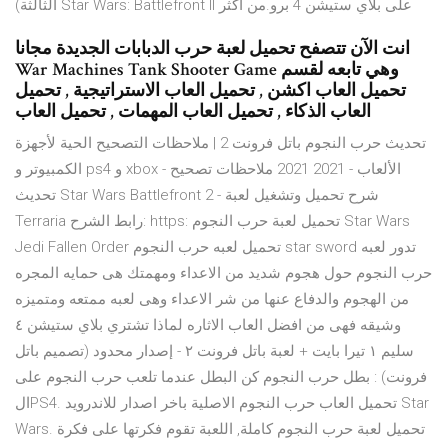
الثالثة) Star Wars: Battlefront II على بلاي ستيشن 4 برو.من أكثر
انت الآن تتصفح تحميل لعبة حرب الدبابات الجديدة مجانا
War Machines Tank Shooter Game وهي تابعه لقسم
تحميل العاب اكشن , تحميل العاب الاستراتيجية , تحميل
العاب الذكاء , تحميل العاب المهمات , تحميل العاب
تحديث حرب النجوم باتل فرونت 2 | ملاحظات التصحيح الحية لأجهزة
الكمبيوتر و ps4 و xbox - الألعاب - 2021 2021 ملاحظات تصحيح
تحديث Star Wars Battlefront 2 - شرح تحميل وتشغيل لعبة
Terraria رابط الشرح: https: تحميل لعبة حرب النجوم Star Wars
Jedi Fallen Order تحميل لعبه حرب النجوم star sword تدور لعبه
حرب النجوم حول هجوم شديد من الاعداء ومهمتك هى حمايه المجره
من الهجوم والدفاع عنها من شر الاعداء وهى لعبه ممتعه ومتميزه
وشيقه فهى من افضل العاب الاثاره لماذا تشتري بلاي ستيشن ٤
سليم ١ تيرا بايت + لعبة باتل فرونت ٢ - إصدار محدود (تصميم باتل
فرونت) : بطل حرب النجوم كن البطل عندما تلعب حرب النجوم على
الPS4. تحميل العاب حرب النجوم الاصلية باخر اصدار للاندرويد Star
Wars. تحميل لعبة حرب النجوم كاملة, اللعبة تقوم فكرتها على فكرة