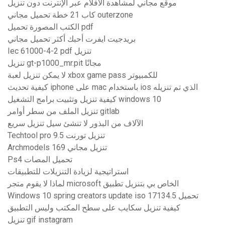
موقع مجاني لمشاهدة الأفلام عبر الإنترنت دون تنزيل
كاب 21 خطة تحميل مجاني outerzone
الكتب المصورة تحميل pdf
بريدجيت ايفرت أحبك أكثر تحميل مجاني
Iec 61000-4-2 pdf تنزيل
تنزيل gt-p1000_mr.pit مجانًا
لا يمكن تنزيل لعبة xbox game pass للكمبيوتر
كيفية تحديث iphone على mac باستخدام ios الذي تم تنزيله
كيفية تنزيل وتثبيت برامج التشغيل windows 10
تنزيل الملف من سطر أوامر gitlab
الآلاف من البذور لا تنشئ سيل تنزيل سريع
Techtool pro 9.5 تنزيل تورنت
Archmodels 169 تنزيل مجاني
Ps4 تحميل المصات
استراتيجية لزيادة التنزيلات للتطبيقات
لماذا لا يقوم متجر microsoft الخاص بي بتنزيل تطبيق
Windows 10 spring creators update iso 17134.5 تحميل
كيفية تنزيل سكايب على سطح المكتب وليس التطبيق
تنزيل gif instagram