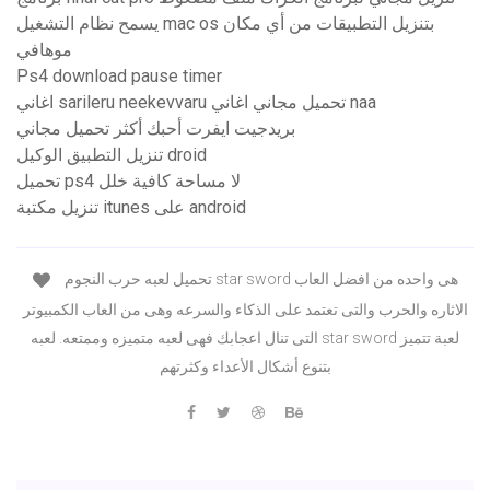
يسمح نظام التشغيل mac os بتنزيل التطبيقات من أي مكان
موهافي
Ps4 download pause timer
اغاني sarileru neekevvaru تحميل مجاني اغاني naa
بريدجيت ايفرت أحبك أكثر تحميل مجاني
تنزيل التطبيق الوكيل droid
تحميل ps4 لا مساحة كافية خلل
تنزيل مكتبة itunes على android
تحميل لعبه حرب النجوم star sword هى واحده من افضل العاب
الاثاره والحرب والتى تعتمد على الذكاء والسرعه وهى من العاب الكمبيوتر
التى تنال اعجابك فهى لعبه متميزه وممتعه. لعبه star sword لعبة تتميز
بتنوع أشكال الأعداء وكثرتهم