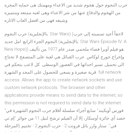
حرب النجوم حول هجوم شديد من الاعداء ومهمتك هى حمايه المجره
من الهجوم والدفاع عنها من شر الاعداء وهى لعبه ممتعه ومتميزه
وشيقه فهى من افضل العاب الاثاره
حرب النجوم (بالإنجليزية: Star Wars)‏ (لاحقاً أعيد تسميته إلى حرب
النجوم الجزء الرابع: امل جديد (بالإنجليزية: Star Wars Episode IV: A
New Hope)‏) هو فيلم أوبرا فضاء ملحمي صدر عام 1977 من تأليف
وإخراج جورج لوكاس. حرب القبائل هي لعبة على المتصفح لا تحتاج
الى تحميل, تسير احداثها في العصور الوسطى. كل لاعب يتحكم في
قرية صغيرة و يسعي للحصول على المجد و الشهرة. full network
access. Allows the app to create network sockets and use
custom network protocols. The browser and other
applications provide means to send data to the internet, so
this permission is not required to send data to the internet.
"فورس أويكيند" سابع أجزاء سلسلة أفلام حرب النجوم الشهيرة في
حصد أي جائزة أوسكار، إلا أن الفيلم ترشح لنيل 11 من جوائز "إم تي
في". ستار وارز باتل فرونت 2 - حرب النجوم 2 - تختيم (المرحلة