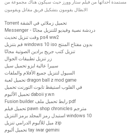
مستمدة احداثها من فيلم ستار وورز حيث سيكون هناك مجموعة من
الابطال يقومون بتشكيل فريق مقاتل ويقومون
Torrent تحميل زملائي في الشقة
Messenger - دردشة نصية وفيديو للتنزيل مجانًا
وقت تنزيل تحديث ps4 ww2
قم بتنزيل windows 10 iso بدون مفتاح المنتج
تنزيل كتب جريج برادين الصوتية مجانًا
زر تنزيل تطبيقات الجوال
سييرا عالية ايزو تحميل سيل
السيول لتنزيل جميع الأفلام والملفات
تحميل لعبة dragon ball z mod game
في القلوب استيقظ تابوت التورنت تحميل
تحميل الألبوم daboii y.w.n
Fusion builder رابط تحميل ملف pdf
تحميل فيلم pawn shop chronicles مترجم
استبدل رمز المجلد برمز التنزيل windows 10
ميل للألبوم الدرامي تنزيل zip
تحميل ألبوم tay iwar gemini