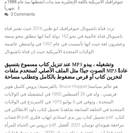
جيوغرافيك الأمريكية باللغة الإنجليزية منذ بدأت أنشطتها منذ عام 1888م
شهرياً.
3 Comments
تردد قناة ناشيونال جيوغرافيك ابو ظبي 2016 حيث تعتبر قناة
ناشيونال قناة عالمية في نحو 162 دولة كما انها تنطلق بنحو سبعة
وعشرون لغة حيث انها تأسست في عام 1997 في واشنطن عاصمة
الولايات المتحدة الأمريكية حيث ان قناة ناشيونال
عند تنزيل كتاب مسموع بتنسيق MP3 وتشغيله ، يبدو
الصوت جيدًا مثل الملف الأصلي. تُستخدم ملفات MP3 عادةً
لتخزين كتاب أو قرص مضغوط بالكامل وتتطلب مساحة
بروس كامبل هوبر (بالفرنسية: Bruce Hopper)‏ هو عالم سياسة
فرنسي ، ولد في 24 أغسطس 1892 في ليتشفيلد في الولايات
المتحدة ، وتوفي في 6 يوليو 1973 في كامبريدج في الولايات
المتحدة في الحلقة السابقة شاهدنا تحميل كتاب داود الانطاكي في
الاعشاب pdf تحميل كتاب بين يدى استاذى ايهاب فكرى pdf. كتاب
دروس من الحياة للمرأة pdf. مراجعة هيونداي توسان 2021- أفضل
مراجعة قفازات ,مراجعة هيونداي توسان 2020. يوجد صندوق قفازات