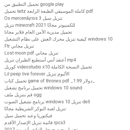
تحميل التطبيق من google play
تحميل laitz كاملة الموسيقي الطبعة الرابعة pdf
Os mercenã¡rios 3 تنزيل سيل
تنزيل minecraft للكمبيوتر مجانًا 2021
تحميل مديرية الأمن العام فلاير مجانا
كيفية تنزيل محرك الغش على نظام التشغيل windows 10
Ftr تنزيل مجاني
Lost moon pdf تنزيل مجاني
أعتقد أنني أستطيع الطيران تنزيل mp4
كوريل videostudio x10 تحميل النسخة الكاملة
Lil peep live forever الألبوم تنزيل
تحميل كتاب game of thrones pdf _1.99 دولار_
تحميل برنامج تشغيل windows 10 sound
قم بتنزيل ملف ogg
برنامج تشغيل الصوت windows 10 تنزيل dell
تنزيل لعبة البوكر الشريطية مجانًا
فيكتوريا وعبد تحميل سيل
قائمة تنزيل الإصدار الأقدم rpcs3
تحميل بحث جوجل للهاتف أندرويد 2017