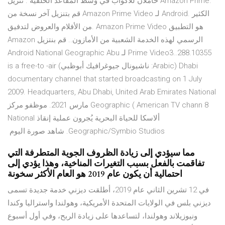
حاملان للأكواب في وسط المقاعد الخلفية . تنزيل Amazon Prime.
قم بتنزيل آخر نسخة من Amazon Prime Video لـ Android. الكثير
من الأفلام والعروض لتدفيق. Amazon Prime Video هو التطبيق
الرسمي لهذه الخدمة الشعبية من الأمازون.. ‫قم بنتزيل Amazon
Prime Video3..288.10355 لـ Android National Geographic Abu
Dhabi (Arabic: ناشيونال جيوغرافيك أبوظبي) is a free-to -air
documentary channel that started broadcasting on 1 July
2009. Headquarters, Abu Dhabi, United Arab Emirates National
Geographic ( American TV chann 8 مارس 2021. موظفو مركز
ألاسكا للحياة البحرية يُجرون عملية إنقاذ National
Geographic/Symbio Studios. شاهد صورة اليوم
مما سيؤدي إلى زيادة الظروف الجوية المتطرفة التي
تفاقمت بالفعل بسبب التغيرات المناخية، وهذا يؤدي إلى
احتمالية أن يكون عام 2019 هو العام الأكثر سخونة
في 12 تشرين الثاني عام 2019، أطلقت ديزني خدمة جديدة تسمى
ديزني بلس في الولايات المتحدة الأمريكية، وهولندا واستراليا وكندا
ونيوزيلاند وهولندا، لتساعدها على زيادة الربح، وفي أول أسبوع