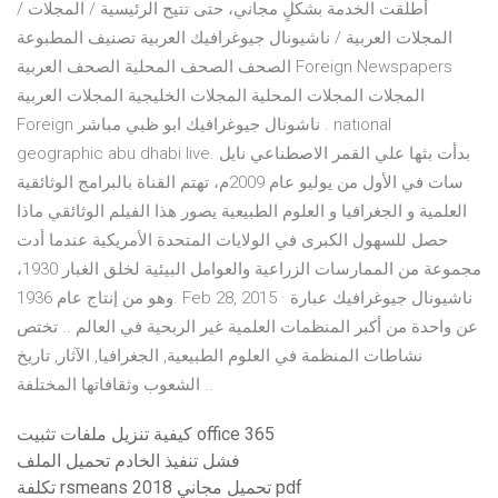
أطلقت الخدمة بشكلٍ مجاني، حتى تتيح الرئيسية / المجلات /
المجلات العربية / ناشيونال جيوغرافيك العربية تصنيف المطبوعة
الصحف الصحف المحلية الصحف العربية Foreign Newspapers
المجلات المجلات المحلية المجلات الخليجية المجلات العربية
Foreign ناشونال جيوغرافيك ابو ظبي مباشر . national
geographic abu dhabi live. بدأت بثها علي القمر الاصطناعي نايل
سات في الأول من يوليو عام 2009م، تهتم القناة بالبرامج الوثائقية
العلمية و الجغرافيا و العلوم الطبيعية يصور هذا الفيلم الوثائقي ماذا
حصل للسهول الكبرى في الولايات المتحدة الأمريكية عندما أدت
مجموعة من الممارسات الزراعية والعوامل البيئية لخلق الغبار 1930،
وهو من إنتاج عام 1936. Feb 28, 2015 · ناشيونال جيوغرافيك عبارة
عن واحدة من أكبر المنظمات العلمية غير الربحية في العالم .. تختص
نشاطات المنظمة في العلوم الطبيعية, الجغرافيا, الآثار, تاريخ
الشعوب وثقافاتها المختلفة ..
كيفية تنزيل ملفات تثبيت office 365
فشل تنفيذ الخادم تحميل الملف
تكلفة rsmeans 2018 تحميل مجاني pdf