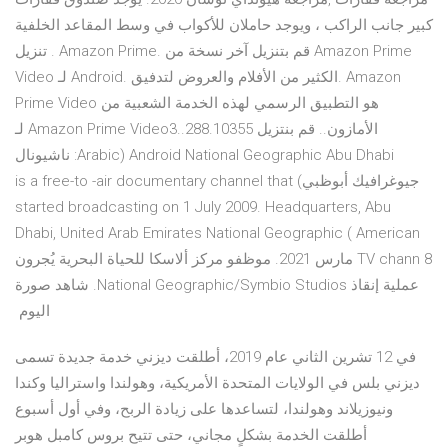
كبير جانب الراكب ، ويوجد حاملان للأكواب في وسط المقاعد الخلفية
. تنزيل Amazon Prime. قم بتنزيل آخر نسخة من Amazon Prime
Video لـ Android. الكثير من الأفلام والعروض لتدفيق. Amazon
Prime Video هو التطبيق الرسمي لهذه الخدمة الشعبية من
الأمازون.. ‫قم بنتزيل Amazon Prime Video3..288.10355 لـ
Android National Geographic Abu Dhabi (Arabic: ناشيونال
جيوغرافيك أبوظبي) is a free-to -air documentary channel that
started broadcasting on 1 July 2009. Headquarters, Abu
Dhabi, United Arab Emirates National Geographic ( American
TV chann 8 مارس 2021. موظفو مركز ألاسكا للحياة البحرية يُجرون
عملية إنقاذ National Geographic/Symbio Studios. شاهد صورة
اليوم
في 12 تشرين الثاني عام 2019، أطلقت ديزني خدمة جديدة تسمى
ديزني بلس في الولايات المتحدة الأمريكية، وهولندا واستراليا وكندا
ونيوزيلاند وهولندا، لتساعدها على زيادة الربح، وفي أول أسبوع
أطلقت الخدمة بشكلٍ مجاني، حتى تتيح بروس كامبل هوبر