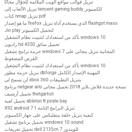
تنزيل قوالب مواقع الويب الملائمة للجوّال مجانًا
تنزيل الألعاب إلى tencent gaming buddy للكمبيوتر
كتاب nmap تنزيل pdf
ما هو إصدار firefox الذي يستخدم أداة تنزيل flashgot mass
Jio play لتحميل الكمبيوتر
تأكد من استعدادك لتثبيت نظام التشغيل windows 10
راديون hd 4350 تحميل سائق
حزمة برامج تشغيل windows 7 المجانية تنزيل مجاني على
القرص المضغوط
تأكد من استعدادك لتثبيت نظام التشغيل windows 10
تنزيل حزمة مطور dbforge المهنية الإصدار الكامل
لن يسمح لي xbox 360 بتنزيل التطبيقات
برنامج netgear arlo نسخة جديدة فلاش بلاير 2018 تحميل مجاني
تحميل أرشيف thetgartist
تحميل لعبة ableton 8 pirate bay
X92 android 7.1 تنزيل البرامج الثابتة
كيفية تنزيل حلقة نيتفليكس على جهاز الكمبيوتر
تحميل برنامج تشغيل windows 10 sound
تحميل تعريفات dell 2135cn للويندوز 7