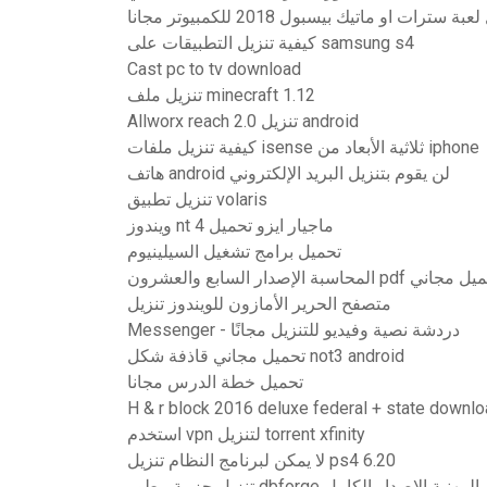
ة سترات او ماتيك بيسبول 2018 للكمبيوتر مجانا
كيفية تنزيل التطبيقات على samsung s4
Cast pc to tv download
تنزيل ملف minecraft 1.12
Allworx reach 2.0 تنزيل android
كيفية تنزيل ملفات isense ثلاثية الأبعاد من iphone
هاتف android لن يقوم بتنزيل البريد الإلكتروني
تنزيل تطبيق volaris
ويندوز nt 4 ماجيار ايزو تحميل
تحميل برامج تشغيل السيلينيوم
متصفح الحرير الأمازون للويندوز تنزيل
Messenger - دردشة نصية وفيديو للتنزيل مجانًا
تحميل مجاني قاذفة شكل not3 android
تحميل خطة الدرس مجانا
H & r block 2016 deluxe federal + state downlo
استخدم vpn لتنزيل torrent xfinity
لا يمكن لبرنامج النظام تنزيل ps4 6.20
تنزيل حزمة مطور dbforge المهنية الإصدار الكامل