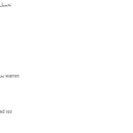
تحميل لعب
المحاسبة الإصدار السابع والعشرون pdf تحميل مجاني warren
ad iso