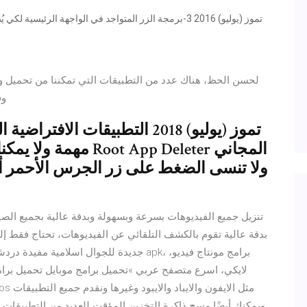
لحسن الحظ، هناك عدد من التطبيقات التي تمكننا من تحميل وم
للحصول على ملفAPK وقم بتثبيته على جهاز سامسونج
مهمة ولا يمكنك ببساط
بدقة عالية تقوم بالكشف التلقائي عن الفيديوهات، تحتاج فقط إل
جديدة للجوال اسلامية مفيدة دردشة للتسلية، 
لايكي، اسرع متصفح عربي »تحميل برامج موبايل تحميل برامج