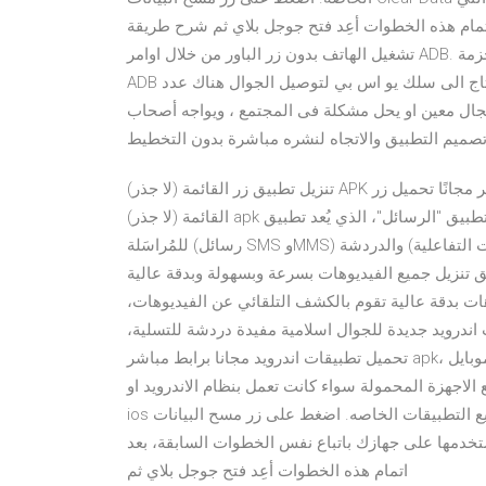
تمام هذه الخطوات أعِد فتح جوجل بلاي ثم شرح طريقة
تشغيل الهاتف بدون زر الباور من خلال اوامر ADB. اولا ستحتاج الى توفر جهاز كمبيوتر للقيام بهذه المهمة وتكون حزمة
ADB مثبتة على جهاز الكمبيوتر يمكنك ان تتعلم الطريقة من هنا وستحتاج الى سلك يو اس بي لتوصيل الجوال هناك عدد
جال معين او يحل مشكلة فى المجتمع ، ويواجه أصحاب
 تصميم التطبيق والاتجاه لنشره مباشرة بدون التخطيط
تنزيل تطبيق زر القائمة (لا جذر) APK للاندرويد برابط مباشر تحميل تطبيقات أندرويد 2020 برابط مباشر مجانًا تحميل زر
القائمة (لا جذر) apk تحميل مجاني للجوال ‏يمكنك الآن استخدام تطبيق "الرسائل"، الذي يُعد تطبيق Google الرسمي
للمُراسَلة (رسائل SMS وMMS) والدردشة (خدمات الاتصالات التفاعلية (RCS)). ستتمكّن من مراسلة أي مستخدم من
ق تنزيل جميع الفيديوهات بسرعة وبسهولة وبدقة عالية
%! تطبيق تنزيل الفيديوهات بدقة عالية تقوم بالكشف التلقائي عن الفيديوهات،
اندرويد جديدة للجوال اسلامية مفيدة دردشة للتسلية،
تحميل تطبيقات اندرويد مجانا برابط مباشر apk، برامج مونتاج فيديو، لايكي، اسرع متصفح عربي »تحميل برامج موبايل
 الاجهزة المحمولة سواء كانت تعمل بنظام الاندرويد او
ios مثل الايفون والايباد والايبود وغيرها ونقدم جميع التطبيقات الخاصه. اضغط على زر مسح البيانات Clear Data ويمكنك
ستخدمها على جهازك باتباع نفس الخطوات السابقة، بعد
اتمام هذه الخطوات أعِد فتح جوجل بلاي ثم