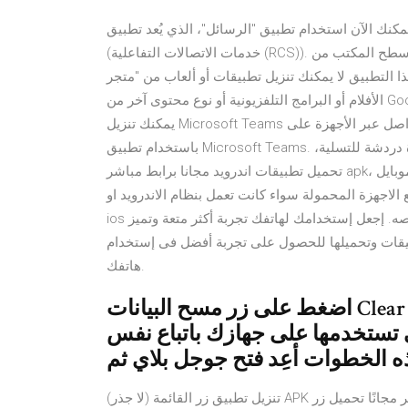
مكنك الآن استخدام تطبيق "الرسائل"، الذي يُعد تطبيق Google الرسمي للمُراسَلة (رسائل SMS وMMS) والدردشة
(خدمات الاتصالات التفاعلية (RCS)). ستتمكّن من مراسلة أي مستخدم من الهاتف الجوّال أو كمبيوتر سطح المكتب من
بيق لا يمكنك تنزيل تطبيقات أو ألعاب من "متجر Google Play" أو تثبيتها. لا يمكنك تنزيل الموسيقى أو
الأفلام أو البرامج التلفزيونية أو نوع محتوى آخر من Google Play. لا يمكنك فتح تطبيق "متجر Google Play" أو تحميله.
يمكنك تنزيل Microsoft Teams الآن وتواصل عبر الأجهزة على Windows وMac وiOS وAndroid. تعاون بصورة أفضل
باستخدام تطبيق Microsoft Teams. تحميل افضل تطبيقات اندرويد جديدة للجوال اسلامية مفيدة دردشة للتسلية،
تحميل تطبيقات اندرويد مجانا برابط مباشر apk، برامج مونتاج فيديو، لايكي، اسرع متصفح عربي »تحميل برامج موبايل
 الاجهزة المحمولة سواء كانت تعمل بنظام الاندرويد او
ios مثل الايفون والايباد والايبود وغيرها ونقدم جميع التطبيقات الخاصه. إجعل إستخدامك لهاتفك تجربة أكثر متعة وتميز
بيقات وتحميلها للحصول على تجربة أفضل فى إستخدام
هاتفك.
اضغط على زر مسح البيانات Clear Data ويمكنك أيضًا مسح ذاكرة التخزين
ي تستخدمها على جهازك باتباع نفس
ه الخطوات أعِد فتح جوجل بلاي ثم
تنزيل تطبيق زر القائمة (لا جذر) APK للاندرويد برابط مباشر تحميل تطبيقات أندرويد 2020 برابط مباشر مجانًا تحميل زر