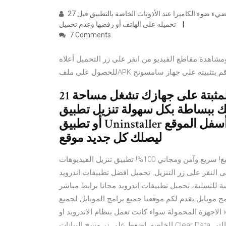
27 تموز (يوليو) 2016 3-برمجة الزر المتواجد في الواجهة الرئيسية لكي يُضيء ضوء الكاميرا عند الأذونات الخاصة بالتطبيق قبل
تحميله على الهاتف أو رفضها وعدم تحميل
7 Comments
شاهدة مقاطع الفيديو من انقر على زر التحميل أعلاه
21 تموز (يوليو) 2018 التطبيقات الافتراضية المثبتة على جهازك تشغل مساحة
ة بكل سهولة تنزيل تطبيق Root App Deleter المجاني
أو تطبيق Uninstaller ولا تنسى الضغط على زر الجرس الأحمر أسفل الموقع
ليصلك كل جديد موقع
تنزيل جميع الفيديوهات بسرعة وبسهولة وبدقة عالية بجميع الصيغ! سريع وآمن ومجاني 100%! تطبيق تنزيل الفيديوهات
ى النقر على زر التنزيل. تحميل افضل تطبيقات اندرويد
تحميل تطبيقات اندرويد مجانا برابط مباشر apk، برامج مونتاج فيديو،
 موبايل يقدم لكم موقعنا جميع برامج الموبايل لجميع
الاجهزة المحمولة سواء كانت تعمل بنظام الاندرويد او ios مثل الايفون والايباد والايبود وغيرها ونقدم جميع التطبيقات
الخاصه. اضغط على زر مسح البيانات Clear Data ويمكنك أيضًا مسح ذاكرة التخزين المؤقت للعديد من التطبيقات التي