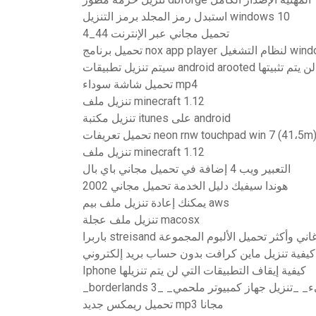
استبدل رمز المجلد برمز التنزيل windows 10
4_44 تحميل مجاني عبر الإنترنت
لنظام التشغيل windows xp
ت android arooted ولكن لن يتم تثبيتها
تحميل شاشة سوداء mp4
تنزيل ملف minecraft 1.12
تنزيل مكتبة itunes على android
حميل تعريفات neon rnw touchpad win 7 (41،5m)
تنزيل ملف minecraft 1.12
التعبير ويب 4 إضافة في تحميل مجاني باي بال
2002 هوندا سيفيك دليل الخدمة تحميل مجاني
يمكنك إعادة تنزيل ملف بيم aws
تنزيل ملف عجلة macosx
stre أعظم الأغاني وأكثر تحميل الألبوم المجموعة
كيفية تنزيل ماين كرافت بدون حساب بريد إلكتروني
Iphone كيفية إيقاف التطبيقات التي لن يتم تنزيلها
تحميل ريمكس جديد mp3 مجانا