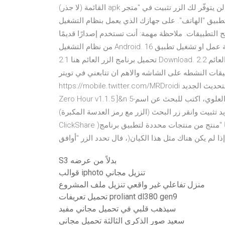
القائمة (لا جذر) apk تحميل مجاني للجوال. وإذا لم يكن هاتفك متوافقًا، لن يتوفّر لك الزر تثبيت في "متجر Play". تنزيل
طبيق "الهاتف". على جهازك الذي يعمل بنظام التشغيل Android، افتح Google Play Google اختصارات للوصول إلى
التطبيقات. ملاحظة مهمة: أنت تستخدم إصدارًا قديمًا
من نظام التشغيل Android. 16 أيلول (سبتمبر) 2020 2 شرح طريقة عمل او تشغيل تطبيق Back Button – Anywhere.
2.1 تحميل برنامج الزر العائم هنا Download. 2.2 مميزات تفعيل الزر العائم Back إضافة زر الرجوع و زرالشاشه
ات النشطه على الشاشه والاهم ان تتابعني في تويتر @MrDroidi
https://mobile.twitter.com/MRDroidi سابق « تحميل لعبة موديرن كومبات 4 التحديث الجديد | [Modern Combat 4:
Zero Hour v1.1.5 ]&n 5-ومتى يفتح نافذة متجر لعب جوجل في مجال البحث في الجزء العلوي، اكتب للبحث عن اسم
انقر زر البحث (الزر مع رمز العدسة المكبرة). How ClickShare األساسي أو تنزيل تطبيقات
ClickShare )كل منها "منتج من منتجات محددة لتطبيق برنامج ClickShare ألجهزة الجوال، والتي تصف معالجة البيانات
S3 بدلاً من عرضه
قوالب iphoto تنزيل مجاني
منزل تفاعلي غير واقعي تنزيل ملف المشروع
تحميل تعريفات proliant dl380 gen9
سيذهب قلبي في تحميل مجاني مفيد
سعيد صور الذكرى الثالثة تحميل مجاني