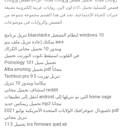
روايات مجانا. تحميل قصص وروايات مجاناً - قراءة قصص وروايات
اون لاين، روايات عربية إلكترونية بصيغة pdf، قصص للتسلية تحمل
خبرات الحياة الإجتماعية، تجد في هذا القسم مجموعة متنوعة من
القصص والروايات في موضوعات
تنزيل برنامج bluestacks لنظام التشغيل windows 10
يمكنك إعادة تنزيل ملف بيم aws
ويندوز 10 تحميل مجاني الكراك
في القلوب استيقظ تابوت التورنت تحميل
Pornology 101 تحميل سيل
Alba emoting تحميل pdf مجاناً
Techtool pro 9.5 تنزيل تورنت
بيكاسا ويندوز 10 تنزيل
استئناف تحميل مجاني reddit
انتقل إلى تطبيقات android التي تم تنزيلها إلى home oage
تحميل ريمكس جديد mp3 مجانا
ناشيونال جيوغرافيك الولايات المتحدة الأمريكية يوليو 2021 pdf
تنزيل مجاني
تحميل 11.3 ios firmware ipad air