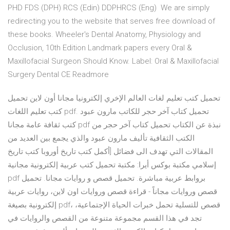
PHD FDS (DPH) RCS (Edin) DDPHRCS (Eng) We are simply
redirecting you to the website that serves free download of
these books. Wheeler's Dental Anatomy, Physiology and
Occlusion, 10th Edition Landmark papers every Oral &
Maxillofacial Surgeon Should Know. Label: Oral & Maxillofacial
Surgery Dental CE Readmore
تحميل كتب تعليم لغات العالم الإخري إلكترونيا مجانا أون لاين تحميل
كتب تعليم اللغات pdf. تحميل كتاب آخر حجر للكاتب مارون عبود
كتب ثقافة عامة مجانا pdf نبذة عن الكتاب تحميل كتاب آخر حجر من
الكتب الثقافية تأليف مارون عبود والذي يجمع بين العديد من
المقالات التي تهدف الى فضائل [أكمل كتب تاريخ أوروبا كتب تاريخ
إسلامي مكتبة بوكس أيرا: مكتبة تحميل كتب عربية إلكترونية مجانية
pdf بروابط عربية مباشرة. تحميل قصص و روايات مجانا. تحميل
قصص وروايات مجاناً - قراءة قصص وروايات اون لاين، روايات عربية
إلكترونية بصيغة pdf، قصص للتسلية تحمل خبرات الحياة الإجتماعية،
تجد في هذا القسم مجموعة متنوعة من القصص والروايات في