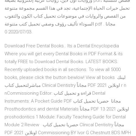
وروايات اون لاين، روايات عربية إلكترونية بصيغة pdf، قصص للتسلية
تحمل خبرات الحياة الإجتماعية، تجد في هذا القسم مجموعة متنوعة
من القصص والروايات في موضوعات تحميل كتاب الكون والثقوب
السوداء تأليف رؤوف وصفي تحميل كتب متنوعة pdf مجانا .
2020/07/03 0.
Download Free Dental Books.. Its a Dental Encyclopedia
Where you will get every Dental Books in PDF Format & its
totally FREE to Download Dental Books. LATEST BOOKS.
Recently uploaded books in all sections. To view all 5000
books, please click the button bewlow! View all books لينك
مباشرلتحميل كتاب Clinical Dentistry مجاناً PDF اونلاين 2021 r n
nCommissioning Editor: قراءة و تحميل كتاب Dental
Instruments: A Pocket Guide PDF مجانا حصريا تحميل كتاب
Prosthodontics and dental Materials مجاناً PDF اونلاين 2021 13
proshodontics 1 Module: Faculty Teaching Guide for Dental
Module 2 Review حصريا تحميل كتاب Clinical Dentistry مجاناً
PDF اونلاين 2021 Commissioning BY Ivor G Chestnutt BDS MPH