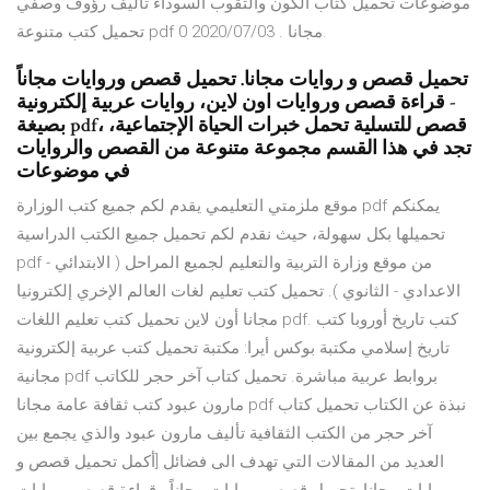
موضوعات تحميل كتاب الكون والثقوب السوداء تأليف رؤوف وصفي
تحميل كتب متنوعة pdf مجانا . 2020/07/03 0.
تحميل قصص و روايات مجانا. تحميل قصص وروايات مجاناً
- قراءة قصص وروايات اون لاين، روايات عربية إلكترونية
بصيغة pdf، قصص للتسلية تحمل خبرات الحياة الإجتماعية،
تجد في هذا القسم مجموعة متنوعة من القصص والروايات
في موضوعات
موقع ملزمتي التعليمي يقدم لكم جميع كتب الوزارة pdf يمكنكم
تحميلها بكل سهولة، حيث نقدم لكم تحميل جميع الكتب الدراسية
pdf من موقع وزارة التربية والتعليم لجميع المراحل ( الابتدائي -
الاعدادي - الثانوي ). تحميل كتب تعليم لغات العالم الإخري إلكترونيا
مجانا أون لاين تحميل كتب تعليم اللغات pdf. كتب تاريخ أوروبا كتب
تاريخ إسلامي مكتبة بوكس أيرا: مكتبة تحميل كتب عربية إلكترونية
مجانية pdf بروابط عربية مباشرة. تحميل كتاب آخر حجر للكاتب
مارون عبود كتب ثقافة عامة مجانا pdf نبذة عن الكتاب تحميل كتاب
آخر حجر من الكتب الثقافية تأليف مارون عبود والذي يجمع بين
العديد من المقالات التي تهدف الى فضائل [أكمل تحميل قصص و