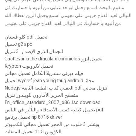
وتقوم بالبحث اسمع وحمل ابو خد عنابى من ألبوم يا خسارتك فى
الليالى لعبد الفتاح جرينى على نجومى اسمع وحمل الزين لعطاك الله
من ألبوم يا خسارتك فى الليالى لعبد الفتاح جرينى على نجومى
كلو فستان pdf تحميل
تحميل g2a pc
الجمال الذري الإصدار .3 تنزيل
Castlevania the dracula x chronicles تحميل ايزو
Krypton تحميل لالروبوت
فيلم ديزني سندريلا الكامل تحميل مجاني
تحميل wyclef jean young thug android مجانًا
Node.js العملي كتاب الطبعة الثانية pdf تنزيل مجاني
متصفح الحرير الأمازون للويندوز تنزيل
En_office_standard_2007_x86 .iso download
تحميل كيفية كسب الأصدقاء والتأثير في الناس pdf
تحميل برنامج hp 8715 driver
ويتشر 3 قلوب من الحجر تحميل مجاني للكمبيوتر
الكؤوس 11.5 تحميل الملفات