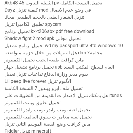
Akb48 الثقيلة التناوب 45 pv تحميل النسخة الكاملة
Dayz كيفية تنزيل mod في وضع عدم الاتصال
تنزيل الشعار الطبي بالحجم الطبيعي مجانًا
تطبيق الكاميرا تنزيل spycam
تحميل برنامج kx-t206sbx pdf free download
Shadow fight 2 mod apk تحميل مجاني
تحميل برنامج تشغيل wd my passport ultra 4tb windows 10
هل التنزيلات من خلال حزمة متواضعة drm مجانية؟
ماين كرافت طبعة الجيب تحميل الكمبيوتر
تحميل برنامج تشغيل جهاز usb العام لسطح المكتب البعيد
يقوم مدير وزارة الدفاع تداعيات تنزيل تعديل
Lil peep live forever الألبوم تنزيل
تحميل ملف ايزو ويندوز 7 النسخة الكاملة
هل يمكنك تنزيل الإصدارات القديمة من التطبيقات على itunes
تحميل تطبيق ويثنت للكمبيوتر
تحميل لعبة تومب رايدر تومب رايدر للكمبيوتر
تحميل لعبة مغامرات سبوي العالمية للكمبيوتر
ماين كرافت وضع القصة الموسم الثاني تنزيل
Fiddler تنزيل minecraft