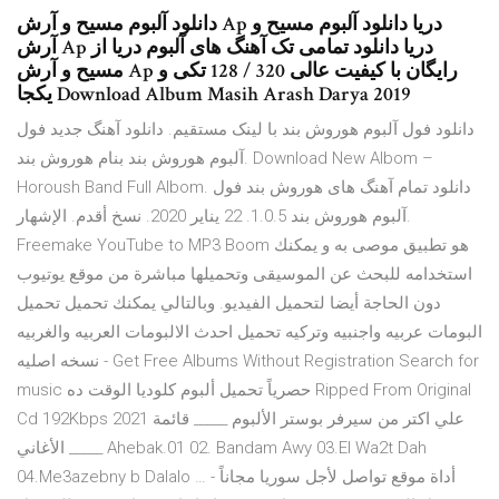
دانلود آلبوم مسیح و آرش Ap دریا دانلود آلبوم مسیح و
آرش Ap دریا دانلود تمامی تک آهنگ های آلبوم دریا از
مسیح و آرش Ap‌ رایگان با کیفیت عالی 320 / 128 تکی و
یکجا Download Album Masih Arash Darya 2019
دانلود فول آلبوم هوروش بند با لینک مستقیم. دانلود آهنگ جدید فول
آلبوم هوروش بند بنام هوروش بند. Download New Albom –
Horoush Band Full Albom. دانلود تمام آهنگ های هوروش بند فول
آلبوم هوروش بند 1.0.5. 22 يناير 2020. نسخ أقدم. الإشهار.
Freemake YouTube to MP3 Boom هو تطبيق موصى به و يمكنك
استخدامه للبحث عن الموسيقى وتحميلها مباشرة من موقع يوتيوب
دون الحاجة أيضا لتحميل الفيديو. وبالتالي يمكنك تحميل تحميل
البومات عربيه واجنبيه وتركيه تحميل احدث الالبومات العربيه والغربيه
نسخه اصليه - Get Free Albums Without Registration Search for
music حصرياً تحميل ألبوم كلوديا الوقت ده Ripped From Original
Cd 192Kbps 2021 علي اكتر من سيرفر بوستر الألبوم _____ قائمة
الأغاني _____ Ahebak.01 02. Bandam Awy 03.El Wa2t Dah
04.Me3azebny b Dalalo … أداة موقع تواصل لأجل سوريا مجاناً -