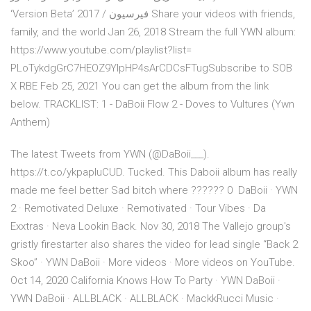
‘Version Beta’ 2017 / فيرسيون Share your videos with friends,
family, and the world Jan 26, 2018 Stream the full YWN album:
https://www.youtube.com/playlist?list=
PLoTykdgGrC7HEOZ9YlpHP4sArCDCsFTugSubscribe to SOB
X RBE Feb 25, 2021 You can get the album from the link
below. TRACKLIST: 1 - DaBoii Flow 2 - Doves to Vultures (Ywn
Anthem)
The latest Tweets from YWN (@DaBoii___).
https://t.co/ykpapluCUD. Tucked. This Daboii album has really
made me feel better Sad bitch where ?????? 0 DaBoii · YWN
2 · Remotivated Deluxe · Remotivated · Tour Vibes · Da
Exxtras · Neva Lookin Back. Nov 30, 2018 The Vallejo group's
gristly firestarter also shares the video for lead single “Back 2
Skoo” · YWN DaBoii · More videos · More videos on YouTube.
Oct 14, 2020 California Knows How To Party · YWN DaBoii ·
YWN DaBoii · ALLBLACK · ALLBLACK · MackkRucci Music ·