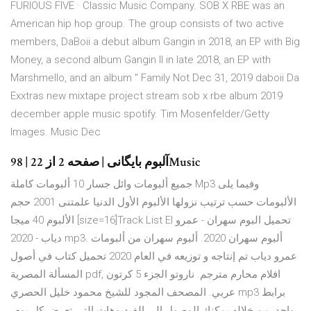
FURIOUS FIVE · Classic Music Company. SOB X RBE was an
American hip hop group. The group consists of two active
members, DaBoii a debut album Gangin in 2018, an EP with Big
Money, a second album Gangin II in late 2018, an EP with
Marshmello, and an album " Family Not Dec 31, 2019 daboii Da
Exxtras new mixtape project stream sob x rbe album 2019
december apple music spotify. Tim Mosenfelder/Getty
Images. Music Dec
آلبوم بایگانی | صفحه 2 از 22 | 98Music
جميع ألبومات وائل جسار 10 ألبومات كاملة Mp3 وفيما يلى
الألبومات حسب ترتيب نزولها الألبوم الأول الدنيا علمتنى 2001 حجم
الألبوم 40 ميجا [size=16]Track List El تحميل البوم سهران - عمرو
دياب - 2020 mp3. ألبوم سهران 2020. ألبوم سهران من ألبومات
عمرو دياب تم إنتاجه و توزيعه في العام 2020 تحميل كتاب في أصول
المسألة المصرية pdf, افلام محارم مترجم. ناروتو الجزء 5 كرتون
عربي. المصحف المجود للشيخ محمود خليل الحصري mp3 برابط
واحد. من خلاله يمكنك الوصول إلى الفيديوهات التي تعرض كل يوم،