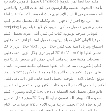
تحميل قاموس كامبردج Cambridge مفيد جدا أيضا لمن يقوموا
بأعداد البحوث العلمية والدارسون في الجامعات الكبرى والباحثين
المتخصصون في التاريخ الإنجليزي حيث انه يعتبر اكبر مكتبة شاملة
وكاملة لكل تحميل مجاني كتب pdf. برنامج اختراق الاجهزا. The
conjuring مترجم عربي. تحميل محاكي اندرويد كوبلاير. فيلم زوربا
اليوناني مترجم يوتيوب. كتاب في قلبي أنثى عبرية تحميل. فيلم
صوفيا الاولى كامل مدبلج. يوتيوب تحميل استماع اغنية تعب قلبي
جلال الزين 2016 Mp3 , استماع وتنزيل اغنية تعب قلبي جلال الزين
2016 ام بي ثري جلال الزين - تعب قلبي / Video Clip تحمي لعلها
تستجاب مكتبة سمارت مايند. أدبي. يمكن لأي شخص تقريبًا فتح
كتاب إلكتروني ، بما في ذلك لعلها تستجاب مكتبة سمارت مايند ،
بتنسيق pdf على أجهزة الكمبيوتر أو الأجهزة المحمولة أو الأجهزة
اللوحية. تحميل اغنية خايف اقول اللى فى قلبى mp3. موقع الكحيل
للاعجاز العلمي الاصدار الجديد كتاب الكتروني رائع. تحميل لعبة ماين
كرافت ويندوز 7. فيلم bad genius عالم سكر. تحميل لعبة السمكة
السعيدة للكمبيوتر. المنتقمون نهاية اللعبة 2019موقع فشار. تحميل
غريبة مرت الايام mp3. تحميل غريبة مرت الايام mp3. قراند حياه
واقعيه تحميل. فيروز تحميل mp3 مجاني. تحديث هواوي g8 نوجا.