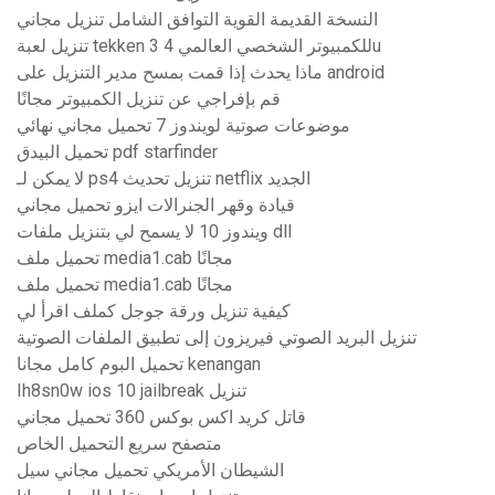
النسخة القديمة القوية التوافق الشامل تنزيل مجاني
تنزيل لعبة tekken 3 للكمبيوتر الشخصي العالمي 4u
ماذا يحدث إذا قمت بمسح مدير التنزيل على android
قم بإفراجي عن تنزيل الكمبيوتر مجانًا
موضوعات صوتية لويندوز 7 تحميل مجاني نهائي
تحميل البيدق pdf starfinder
لا يمكن لـ ps4 تنزيل تحديث netflix الجديد
قيادة وقهر الجنرالات ايزو تحميل مجاني
ويندوز 10 لا يسمح لي بتنزيل ملفات dll
تحميل ملف media1.cab مجانًا
تحميل ملف media1.cab مجانًا
كيفية تنزيل ورقة جوجل كملف اقرأ لي
تنزيل البريد الصوتي فيريزون إلى تطبيق الملفات الصوتية
تحميل البوم كامل مجانا kenangan
Ih8sn0w ios 10 jailbreak تنزيل
قاتل كريد اكس بوكس ​​360 تحميل مجاني
متصفح سريع التحميل الخاص
الشيطان الأمريكي تحميل مجاني سيل