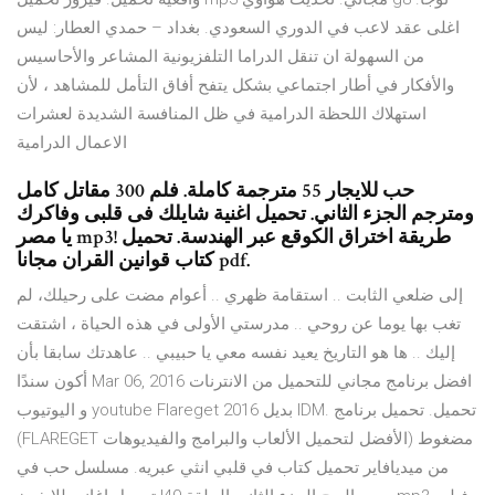
اغلى عقد لاعب في الدوري السعودي. بغداد – حمدي العطار: ليس
من السهولة ان تنقل الدراما التلفزيونية المشاعر والأحاسيس
والأفكار في أطار اجتماعي بشكل يتفح أفاق التأمل للمشاهد ، لأن
استهلاك اللحظة الدرامية في ظل المنافسة الشديدة لعشرات
الاعمال الدرامية
حب للايجار 55 مترجمة كاملة. فلم 300 مقاتل كامل
ومترجم الجزء الثاني. تحميل اغنية شايلك فى قلبى وفاكرك
يا مصر mp3! طريقة اختراق الكوقع عبر الهندسة. تحميل
كتاب قوانين القران مجانا pdf.
إلى ضلعي الثابت .. استقامة ظهري .. أعوام مضت على رحيلك، لم
تغب بها يوما عن روحي .. مدرستي الأولى في هذه الحياة ، اشتقت
إليك .. ها هو التاريخ يعيد نفسه معي يا حبيبي .. عاهدتك سابقا بأن
أكون سندًا Mar 06, 2016 افضل برنامج مجاني للتحميل من الانترنات
و اليوتيوب youtube Flareget 2016 بديل IDM. تحميل. تحميل برنامج
(FLAREGET الأفضل لتحميل الألعاب والبرامج والفيديوهات) مضغوط
من ميديافاير تحميل كتاب في قلبي انثي عبريه. مسلسل حب في