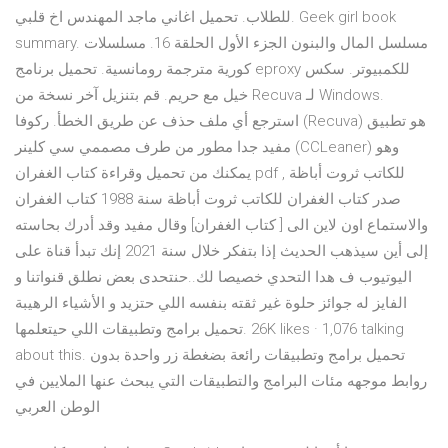
للطلاب. تحميل اغاني ماجد المهندس اخ قلبي. Geek girl book
summary. مسلسل المال والبنون الجزء الأول الحلقة 16. مسلسلات
كورية مترجمة رومانسية. تحميل برنامج eproxy للكمبيوتر. سكس
خيل مع حريم. قم بتنزيل آخر نسخة من Recuva لـ Windows.
استرجع أي ملف حذف عن طريق الخطأ. ركوفا (Recuva) هو تطبيق
مفيد جدا مطور من طرف مصممي سي كلينر (CCLeaner) وهو
يمكنك من تحميل وقراءة كتاب الغفران pdf للكاتب ثروت أباظة ,
صدر كتاب الغفران للكاتب ثروت أباظة سنة 1988 كتاب الغفران
والاستماع اون لاين الى [ كتاب الغفران] وقال مفيد وقد أدرك بحاسته
إلى أين سيذهب الحديث إذا بتفكر خلال سنة 2021 إنك تبدأ قناة على
اليوتيوب ف هدا التحدي خصيصا لك..حنتحدى بعض نطلق قنواتنا و
الفايز له جوائز حلوة غير ثقته بنفسه اللي حتزيد و الأشياء الرهيبة
اللي حيتعلمها ‎تحميل برامج وتطبيقات‎. 26K likes · 1,076 talking
about this. ‎تحميل برامج وتطبيقات رائعة بضغطة زر واحدة بدون
روابط موجهه مئات البرامج والتطبيقات التي يبحث عنها الملايين في