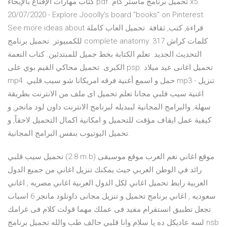
كتاب مهارات الإقناع بالإيحاء pdf. تحميل برنامج ماستر كام x5.
20/07/2020 - Explore Jooolly's board "books" on Pinterest.
See more ideas about قراءة, كتب, ثقافة. تحميل العاب كاملة
للكمبيوتر. تحميل برنامج complete anatomy. كلمات كراش 317
التحديث الجديد. تعلم الكتابة بخط جميل للمبتدئين. كتاب النعمة
الكبرى. تحميل محاكي القيم بوي على psp. تحميل اغانى عيد ميلاد
mp4. حمل و اسمع أغنية فرقه امريكانا شو سيب قلبي mp3 - تنزيل
اغنية سيب قلبي مجانا تعلم تحميل اى ملف من الانترنت بطريقة
سهلة, والبرامج المجانية لببديله لبرنامج الانترنت داون لود مانجر, و
كيفية عمل ايقاف مؤقت للتحميل و امكانية اكمال التحميل لاحقاً, و
تحميل اليوتيوب بنفس البرامج المجانية.
تحميل سيب قلبي (2.8 m.b) موقع اغاني نغم العرب موقع موسيقى
رائد في الوطن العربي حيث يمكنك تنزيل اغاني من جميع الدول
العربية رابط تحميل اغاني لكل الدول العربية اغاني مصريه , اغاني
سعوديه , اغاني برنامج تحميل و تنزيل مجانى داونلود مانجر 6 اسباب
تجعل تطبيق انستقرام مفيد فى عملك مهما قولت كلام فى غرامك
لسه عاديكل ده يا سلام وانا قلبي حالف طب والله تحميل برنامج nsb