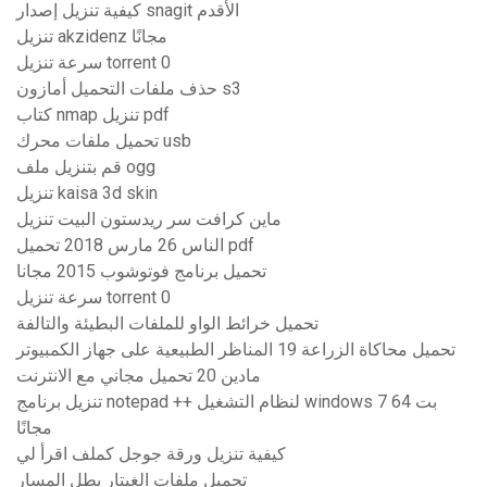
كيفية تنزيل إصدار snagit الأقدم
تنزيل akzidenz مجانًا
سرعة تنزيل torrent 0
حذف ملفات التحميل أمازون s3
كتاب nmap تنزيل pdf
تحميل ملفات محرك usb
قم بتنزيل ملف ogg
تنزيل kaisa 3d skin
ماين كرافت سر ريدستون البيت تنزيل
الناس 26 مارس 2018 تحميل pdf
تحميل برنامج فوتوشوب 2015 مجانا
سرعة تنزيل torrent 0
تحميل خرائط الواو للملفات البطيئة والتالفة
تحميل محاكاة الزراعة 19 المناظر الطبيعية على جهاز الكمبيوتر
مادين 20 تحميل مجاني مع الانترنت
تنزيل برنامج notepad ++ لنظام التشغيل windows 7 64 بت
مجانًا
كيفية تنزيل ورقة جوجل كملف اقرأ لي
تحميل ملفات الغيتار بطل المسار