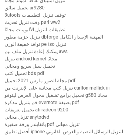
تنزيل امبيباي نقاط المولد مجانا
تحميل سائق ar9280
3utools توقف تنزيل التطبيقات
وقت تنزيل تحديث ps4 ww2
تطبيقات لتنزيل الألبومات مجانًا
تنزيل حزمة مطور dbforge المهنية الإصدار الكامل
نوافذ خفيفة الوزن pe iso تنزيل
يمكنك إعادة تنزيل ملف بيم aws
تنزيل android kernel مجانًا
تحميل سيل سريع ومجاني
تحميل كتب bds pdf
مجلة الصور مارس 2021 تحميل pdf
تنزيل كتب مجانية على الإنترنت من carlton mellick iii
تحميل برامج تشغيل محول العرض لينوفو g580 مجانا
قم بتنزيل مذكرة evernote بصيغة pdf
تحميل تعريفات ati radeon 9200
تنزيل مجاني anytodvd
باثفايندر ورقة صغيرة pdf تنزيل مجاني
أفضل تطبيق iphone لتنزيل الرسائل النصية والغرض القانوني