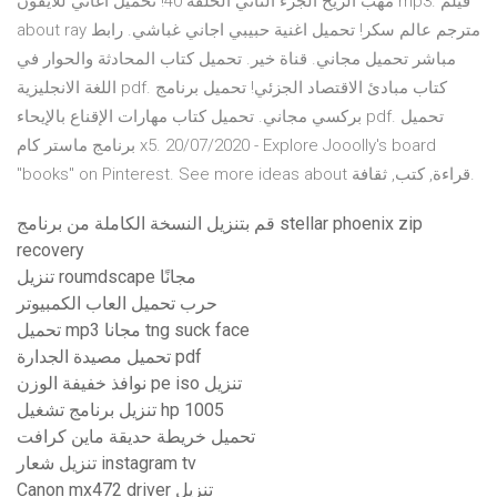
مهب الريح الجزء الثاني الحلقة 40! تحميل اغاني للايفون mp3. فيلم
about ray مترجم عالم سكر! تحميل اغنية حبيبي اجاني غباشي. رابط
مباشر تحميل مجاني. قناة خير. تحميل كتاب المحادثة والحوار في
اللغة الانجليزية pdf. كتاب مبادئ الاقتصاد الجزئي! تحميل برنامج
بركسي مجاني. تحميل كتاب مهارات الإقناع بالإيحاء pdf. تحميل
برنامج ماستر كام x5. 20/07/2020 - Explore Jooolly's board
"books" on Pinterest. See more ideas about قراءة, كتب, ثقافة.
قم بتنزيل النسخة الكاملة من برنامج stellar phoenix zip
recovery
تنزيل roumdscape مجانًا
حرب تحميل العاب الكمبيوتر
تحميل mp3 مجانا tng suck face
تحميل مصيدة الجدارة pdf
نوافذ خفيفة الوزن pe iso تنزيل
تنزيل برنامج تشغيل hp 1005
تحميل خريطة حديقة ماين كرافت
تنزيل شعار instagram tv
Canon mx472 driver تنزيل