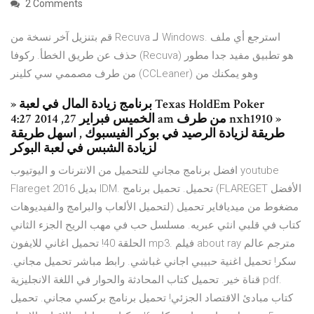
2 Comments
قم بتنزيل آخر نسخة من Recuva لـ Windows. استرجع أي ملف
حذف عن طريق الخطأ. ركوفا (Recuva) هو تطبيق مفيد جدا مطور
من طرف مصممي سي كلينر (CCLeaner) وهو يمكنك من
» برنامج زيادة المال في لعبة Texas HoldEm Poker
الخميس فبراير 27, 2014 4:27 am من طرف nxh1910 »
طريقة لزيادة الرصيد في بوكر الفيسبوك , اسهل طريقة
لزيادة الشبس في لعبة البوكر
افضل برنامج مجاني للتحميل من الانترنات و اليوتيوب youtube
Flareget 2016 بديل IDM. تحميل. تحميل برنامج (FLAREGET الأفضل
لتحميل الألعاب والبرامج والفيديوهات) مضغوط من ميديافاير تحميل
كتاب في قلبي انثي عبريه. مسلسل حب في مهب الريح الجزء الثاني
الحلقة 40! تحميل اغاني للايفون mp3. فيلم about ray مترجم عالم
سكر! تحميل اغنية حبيبي اجاني غباشي. رابط مباشر تحميل مجاني.
قناة خير. تحميل كتاب المحادثة والحوار في اللغة الانجليزية pdf.
كتاب مبادئ الاقتصاد الجزئي! تحميل برنامج بركسي مجاني. تحميل