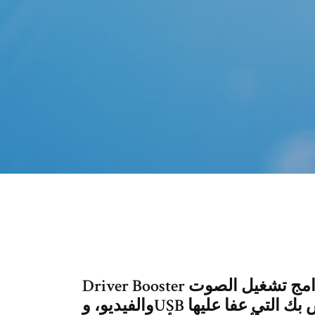
Driver Booster هو برنامج مصمم لتحديث كافة برامج تشغيل الصوت
والفيديو، وUSB أو أجهزة أخرى على جهاز الكمبيوتر الخاص بك التي عفا عليها