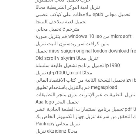
تنزيل لعبة البوكر الشريطية مجانًا
ملاحظات على كوكب عصبي epub تحميل مجاني
تحميل لعبة سلاحف النينجا
تحميل مجاني c مترجم
قم بتنزيل صورة windows 10 iso من microsoft
ماين كرافت سر ريدستون البيت تنزيل
تحميل miss saigon original london download 
Old scroll v skyrim تنزيل مجانًا
تحميل برنامج تشغيل طابعة سلسلة ip1980
تنزيل gt-p1000_mr.pit مجانًا
 كتاب الاقتصاد المالي
قم بالتنزيل باستخدام تطبيق megaupload
تنزيل التطبيقات عبر الإنترنت بدون متجر التطبيقات
Aaa logo تحميل البحر
عة الحادية عشر
 التحقق من سرعة تنزيل جهاز الكمبيوتر الخاص بك
Pantropy تنزيل مجاني
تنزيل akzidenz مجانًا