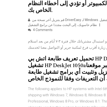
لكمبيوتر أو تؤدي إلى أخطاء النظام
الخاص بك.
قم بتنزيل آخر نسخة من DriverEasy لـ Windows. أوجد و قم بتثبيت برامج تشغيل محينة. قد تضطر، بعد مسح وإعادة تشغيل
نظام حاسوبك، إلى البحث مجددا عن برامج التشغيل
4 Comments
تتم خدمتك بالطريقة التي تفضلها عند رغبتك في استرجاع أو استبدال مشترياتك خلال فترة ٣-٧ أيام من بعد استلام
تحميل تعريف طابعة اتش بي HP DeskJet 1050a. كيف أقوم بتثبيت برنامج
تشغيل HP DeskJet 1050a؟ سوف نرشدك عبر موقعنا ardrivers.com الطريقة
الصحيحة لتنزيل وتثبيت أي برامج تشغيل طابعة HP رجى
أن التعريفات وفقا للنموذج الخاص
The following applies to HP systems with Intel 
shipping with Windows 7, Windows 8, Windows 
Professional, Windows 8 Pro, or Windows 8.1: Thi