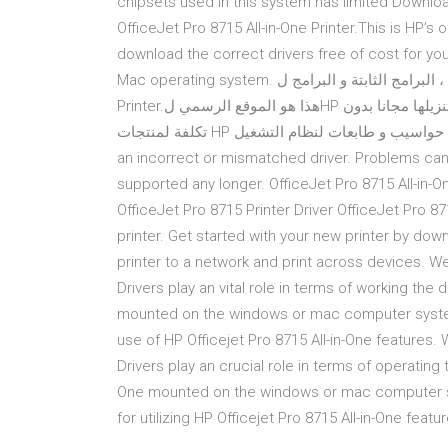
chipsets used in this system has limited Download
OfficeJet Pro 8715 All-in-One Printer.This is HP’s 
download the correct drivers free of cost for y
Mac operating system. تنزيل أحدث برامج التشغيل ، البرامج الثابتة و البرامج ل HP OfficeJet Pro 8715 All-in-One
Printer.هذا هو الموقع الرسمي لHP الذي سيساعدك للكشف عن برامج التشغيل المناسبة تلقائياً و تنزيلها مجانا بدون
تكلفة لمنتجات HP الخاصة بك من حواسيب و طابعات لنظام التشغيل Windows و Mac. This will help if you installed
an incorrect or mismatched driver. Problems can
supported any longer. OfficeJet Pro 8715 All-in-On
OfficeJet Pro 8715 Printer Driver OfficeJet Pro 
printer. Get started with your new printer by dow
printer to a network and print across devices. Wel
Drivers play an vital role in terms of working the 
mounted on the windows or mac computer system,
use of HP Officejet Pro 8715 All-in-One features.
Drivers play an crucial role in terms of operating 
One mounted on the windows or mac computer sy
for utilizing HP Officejet Pro 8715 All-in-One featu