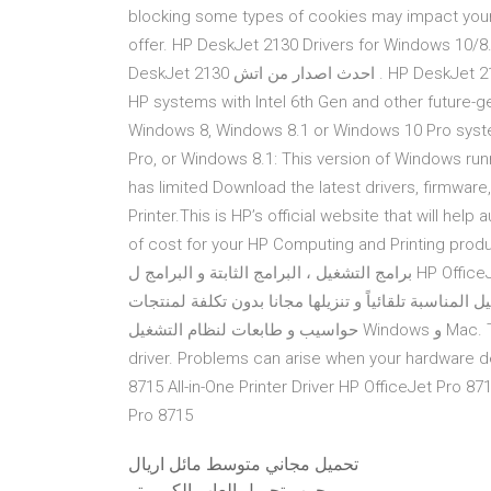
blocking some types of cookies may impact your 
offer. HP DeskJet 2130 Drivers for Windows 10/8.1/8/7/XP/Vista حميل تعريف طابعة
DeskJet 2130 احدث اصدار من اتش . HP DeskJet 2130 Drivers for Windows 10 (32-bit), The following applies to
HP systems with Intel 6th Gen and other future-
Windows 8, Windows 8.1 or Windows 10 Pro sys
Pro, or Windows 8.1: This version of Windows run
has limited Download the latest drivers, firmware
Printer.This is HP’s official website that will he
of cost for your HP Computing and Printing products 
برامج التشغيل ، البرامج الثابتة و البرامج ل HP OfficeJet Pro 8715 All-in-One Printer.هذا هو الموقع الرسمي لHP
لتشغيل المناسبة تلقائياً و تنزيلها مجانا بدون تكلفة لمنتجات
حواسيب و طابعات لنظام التشغيل Windows و Mac. This will help if you installed an incorrect or mismatched
driver. Problems can arise when your hardware de
8715 All-in-One Printer Driver HP OfficeJet Pro 871
Pro 8715
تحميل مجاني متوسط ​​مائل اريال
حرب تحميل العاب الكمبيوتر