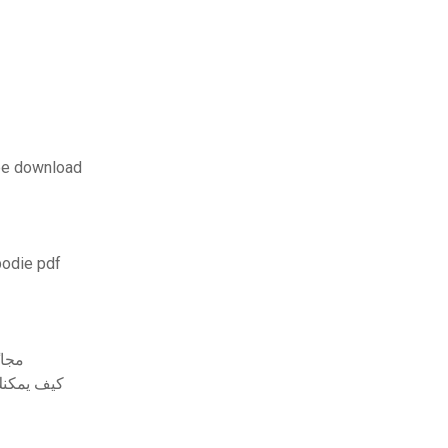
free download
تحميل النسخة الثانية من zvi bodie pdf
تحميل برنامج استثمارات الطب pdf مجانًا
كيف يمكنك