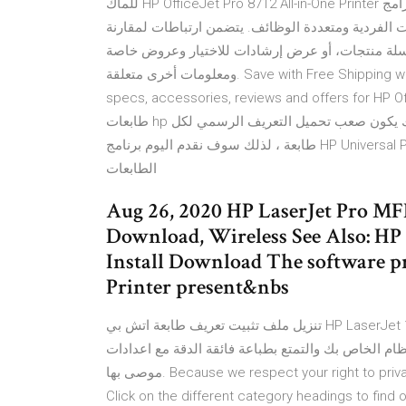
للماك HP OfficeJet Pro 8712 All-in-One Printer سيساعدك برنامج الطابعة فيما يلي: تثبيت برامج الطابعة وبرامج
ت الفردية ومتعددة الوظائف. يتضمن ارتباطات لمقارنة
لة منتجات، أو عرض إرشادات للاختيار وعروض خاصة
ومعلومات أخرى متعلقة. Save with Free Shipping when you shop online with HP. Find all product features,
specs, accessories, reviews and offers for HP OfficeJet
طابعات hp كما نعلم أن الشركة تصدر العديد من الطابعات المتنوعة لذلك يكون صعب تحميل التعريف الرسمي لكل
طابعة ، لذلك سوف نقدم اليوم برنامج HP Universal Print Driver وهو برنامج تعريف طابعات hp الشامل لجميع أنواع
الطابعات
Aug 26, 2020 HP LaserJet Pro M
Download, Wireless See Also: HP 
Install Download The software pr
Printer present&nbs
تنزيل ملف تثبيت تعريف طابعة اتش بي HP LaserJet 1020 يفعل جميع اعدادات الطباعة في طابعة اتش بي HP هذا
ظام الخاص بك والتمتع بطباعة فائقة الدقة مع اعدادات
موصى بها. Because we respect your right to privacy, you can choose not to allow some types of cookies.
Click on the different category headings to find