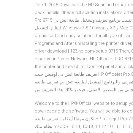
Dec 1, 2018 Download the HP Scan and repair doct
pack installs , these full solution installations often 11 أيلول (سبتمبر) 2019 تحميل تعريف الطابعة H
Pro 8715 متعددة الوظائف من المسح تريد تثبيت برنامج تعريف وتشغيل طابعة اتش بي HP OfficeJet Pro 8715 أدناه
لنظام التشغيل Windows 7،8،10 Vista و XP و Mac Os و Linux الذي تري HP Officejet Pro 8715 troubleshooting
obtain fast and easy solutions for all type of i
Programs and After uninstalling the printer driver
driver download | 123.hp.com/setup 8715 Then, Ch
block your Printer Network HP Officejet PRO 871
the printer and search for Control panel and click on Uninstall the pr
تعريف طابعة اتش بي اوفيس جيت HP Officejet Pro 8715 driver download اخر اصدار من التعريف الطابعة الاصلي
ليك عملية تنزيل التعريف والبرنامج المشغل لطابعة اتش بي تعريف طابعة
Welcome to the HP® Official website to setup you
downloading the software. You will be able to con
تكون مهتمًا أيضًا بـ : تعريف طابعة HP officejet Pro 7740. تحميل تعريف HP OfficeJet Pro 7720 تحديثات الطابعة (لـ
نظام ماك macOS 10.14, 10.13, 10.12, 10.11, 10.10, 10.9, 10.8) 1. برنامج Install HP Easy Start للطابعة [ Mac OSX ]