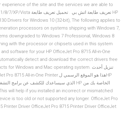
experience of the site and the services we are able to
تعريف طابعة اتش بي . ت HP
generation processors on systems shipping with Windows 7,
tems downgraded to Windows 7 Professional, Windows 8
ning with the processor or chipsets used in this system
, and software for your HP OfficeJet Pro 8715 All-in-One
lp automatically detect and download the correct drivers free
for Windows and Mac operating system. تنزيل أحدث
الذي سيساعدك للكشف عن برامج ا HP الخاصة بك من
vice is too old or not supported any longer. OfficeJet Pro
5 Printer Driver OfficeJet Pro 8715 Printer Driver OfficeJet