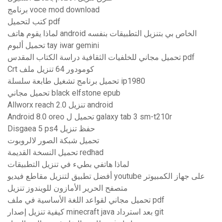
برنامج voce mod download
كتب لتحميل pdf
لماذا يقوم هاتف android الخاص بي بتنزيل التطبيقات بنفسه
تحميل ألبوم tay iwar gemini
تحميل مجاني للخلفيات الثقافية دراسة الكتاب المقدس pdf
Crt كومودور 64 تنزيل ملف
تحميل برنامج تشغيل طابعة سلسلة ip1980
تحميل مجاني black elfstone epub
Allworx reach 2.0 تنزيل android
Android 8.0 oreo تحميل ل galaxy tab 3 sm-t210r
Disgaea 5 ps4 حفظ تنزيل
تحميل شبكة الصور لالروبوت
تحميل النسخة القديمة redhad
لماذا هاتفي بطيء في تنزيل التطبيقات
أفضل تطبيق لتنزيل مقاطع فيديو youtube على جهاز الكمبيوتر
متصفح الحرير الأمازون للويندوز تنزيل
تحميل مجاني لقواعد اللغة الأساسية في ملف pdf
كيفية تنزيل إصدار minecraft java بعد استرداد git