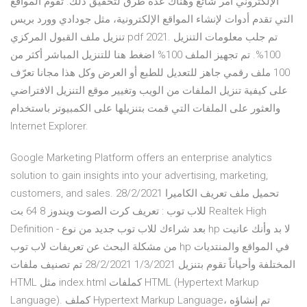
الإلكتروني أمر شائع وهناك عدة طرق لتحقيق ذلك. تقوم المواقع
التي تقدم أدوات لإنشاء المواقع الإلكترونية، مثل جودادي وورد بريس
تنزيل ملف القبول المركزي pdf 2021. تم جلب معلومات التنزيل
100%. تم تجهيز الملف 100% اضغط هنا للتنزيل المباشر أكثر من
100 ملف رقمي جاهز للتعديل للطبع أو العرض وكل هذا مجانا تعرّف
على كيفية تنزيل الملفات من الويب وتغيير موقع التنزيل الافتراضي
والعثور على الملفات التي قمت بتنزيلها على الكمبيوتر باستخدام
Internet Explorer.
Google Marketing Platform offers an enterprise analytics
solution to gain insights into your advertising, marketing,
customers, and sales. 28/2/2021 تحميل ملف تعريف الكاميرا
للاب توب : تعريف كرت الصوت ويندوز 8 64 بت Realtek High
Definition - بعد شراءك للاب توب جديد من نوع hp لا بد وأنك عانيت
من مشكلة البحث عن تعريفات لاب توب hp في المواقع والمنتديات
المختلفة وأحياناً تقوم بتنزيل 1/3/2021 28/2/2021 تم تصنيف ملفات
HTML مثل index.html كملفات HTML (Hypertext Markup
Language). كملف Hypertext Markup Language، تم إنشاؤه