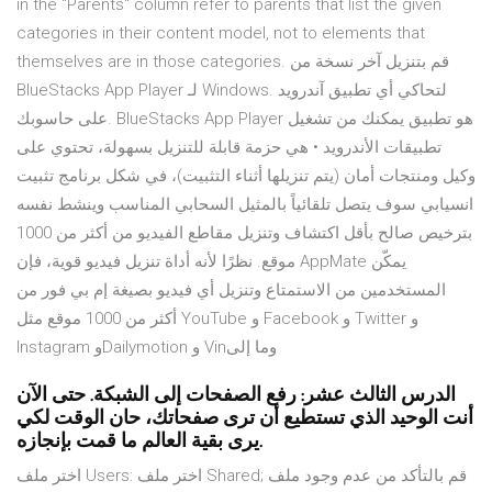
in the "Parents" column refer to parents that list the given
categories in their content model, not to elements that
themselves are in those categories. قم بتنزيل آخر نسخة من
BlueStacks App Player لـ Windows. لتحاكي أي تطبيق آندرويد
على حاسوبك. BlueStacks App Player هو تطبيق يمكنك من تشغيل
تطبيقات الأندرويد • هي حزمة قابلة للتنزيل بسهولة، تحتوي على
وكيل ومنتجات أمان (يتم تنزيلها أثناء التثبيت)، في شكل برنامج تثبيت
انسيابي سوف يتصل تلقائياً بالمثيل السحابي المناسب وينشط نفسه
بترخيص صالح بأقل اكتشاف وتنزيل مقاطع الفيديو من أكثر من 1000
موقع. نظرًا لأنه أداة تنزيل فيديو قوية، فإن AppMate يمكّن
المستخدمين من الاستمتاع وتنزيل أي فيديو بصيغة إم بي فور من
أكثر من 1000 موقع مثل YouTube و Facebook و Twitter و
Instagram وDailymotion و Vinوما إلى
الدرس الثالث عشر: رفع الصفحات إلى الشبكة. حتى الآن
أنت الوحيد الذي تستطيع أن ترى صفحاتك، حان الوقت لكي
يرى بقية العالم ما قمت بإنجازه.
اختر ملف Users: اختر ملف Shared; قم بالتأكد من عدم وجود ملف