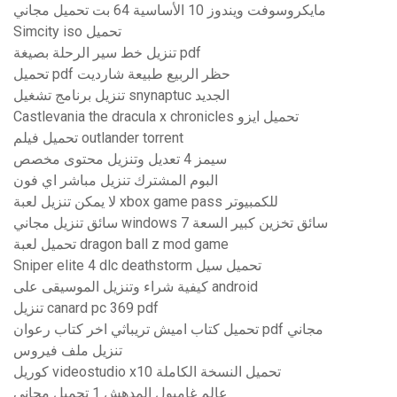
مايكروسوفت ويندوز 10 الأساسية 64 بت تحميل مجاني
Simcity iso تحميل
تنزيل خط سير الرحلة بصيغة pdf
تحميل pdf حظر الربيع طبيعة شارديت
تنزيل برنامج تشغيل snynaptuc الجديد
Castlevania the dracula x chronicles تحميل ايزو
تحميل فيلم outlander torrent
سيمز 4 تعديل وتنزيل محتوى مخصص
البوم المشترك تنزيل مباشر اي فون
لا يمكن تنزيل لعبة xbox game pass للكمبيوتر
سائق تنزيل مجاني windows 7 سائق تخزين كبير السعة
تحميل لعبة dragon ball z mod game
Sniper elite 4 dlc deathstorm تحميل سيل
كيفية شراء وتنزيل الموسيقى على android
تنزيل canard pc 369 pdf
تحميل كتاب اميش تريباثي اخر كتاب رعوان pdf مجاني
تنزيل ملف فيروس
كوريل videostudio x10 تحميل النسخة الكاملة
عالم غامبول المدهش 1 تحميل مجاني