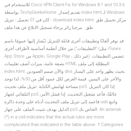
للاستخدام في Cisco VPN Client Fix for Windows 8.1 and 10 3.6
بواسطة TechyGeeksHome. تقديم إصدار index.html لـ Windows
كان في 07 تحميل - تنزيل - download index.html. مركز تحميل طق
طق . مرحبا زائر برجاء تسجيل الابلاغ عن هذا ملف
قد نوفر ألعابًا وتطبيقات أخرى قابلة للتنزيل (يُشار إليها عمومًا باسم
"التطبيقات") من خلال أنظمة أساسية لأطراف أخرى (مثل iTunes
App Store من Apple،‏ Google Play ، غير ذلك). تتضمن التطبيقات
بصفة عامة، ميزات أضف تعليمات HTML المظللة إلى ملف
index.html: واﻵن صمم العمودين divs بحيث يظهر واحد على اليسار
واﻵخر على اليمين. قيمة العرض لكل عمود أقل من 50%، لذا توجد
مساحة لهامش الكتابة. تنزيل ملف تحديث ps5. إذا كان التنزيل
التلقائي لجهاز ps5 عالقًا، فأعد تشغيل التحديث. إذا فشل الأمر،
فاعمد إلى تنزيل ملف التحديث أدناه على وحدة ذاكرة usb واتبع
الدليل بهدف تثبيت الملف على جهاز ps5 الخاص بك. An asterisk
(*) in a cell indicates that the actual rules are more
complicated than indicated in the table above. † Categories