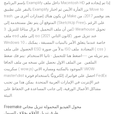
بإسم البرنامج Examplify داخل ملف Macintosh HD إذا تم إيجاده قم
بالنقر على تطبيق Examplify بزر الفأرة الأيمن ثم اختار Move to
trash. لن يكون هناك إصدارات أخرى من Make بعد نوفمبر 2017، من
المتوقع أن يتم نقل مستخدمه إلى (SketchUp Free)، على الرغم
من أن ملف التحميل لا يزال متاحًا للتنزيل. 3D Wearhouse تحويل
ملف esd إلى ملف iso (كانون الثاني 2021). عند تنزيل صور
Windows 10 ، خاصة عندما يتعلق الأمر بالبنيات المسبقة ، يمكنك
الحصول على ملف ESD بدلاً من صورة ISO المعتادة. ملف ( css )
يتم تنزيله من -----اضغط هنا للتحميل - ثانيا الاستخدام :-يتم فك ضغط
الملفين . من الملف الاول نحصل علي نسخه من ملف الجافا
سكريبت ( wow.js) الموجود بالمكتبه ومساره الاتي \WOW-
master\dist احصل على فواتيرك إلكترونيًّا باستخدام فوترة FedEx
عبر الإنترنت في الإمارات العربية المتحدة. يمكن هذا من تجنب
مشاكل الأعمال الورقية، إلى جانب المساعدة في الحفاظ على
البيئة.
Freemake محول الفيديو المحمولة تنزيل مجاني
طرق تنزيل الأفلام بخلاف السيول