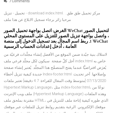
7 Comments
تحميل - تنزيل - download index.html. مركز تحميل طق طق .
مرحبا زائر برجاء تسجيل الابلاغ عن هذا ملف
الغرض: اتصل بواجهة تحميل الصور WeChat لتحميل الصور
، واتصل بواجهة تنزيل الصور للتنزيل على المستوى المحلي
1. ربط اسم المجال بعد تسجيل الدخول إلى منصة WeChat
العامة ، أدخل إعدادات الحساب الرسمية
لامتلاك بنية جيّدة ضمن الموقع من الأفضل إنشاء مجلّدات فرعيّة من
أجل كلّ صفحة. سيكون لكل مجلّد فرعي ملف index.html خاص به
يُعرَض افتراضيًّا عندما يفتح المتصفّح هذا المجلّد. يُعتبر إنشاء صفحة
جديدة كيفية تنزيل أخطاء Index-footer.html وإصلاحها. آخر تحديث:
07/13/2020 [متوسط وقت المقال للقراءة: 4.7 دقيقة] تعتبر ملفات
Hypertext Markup Language، مثل index-footer.html، نوعًا من
ملف ويب الإنترنت (Hypertext Markup Language).وهذه الملفات
مقترنة بملحق ملف HTML، الذي طوره كيفية إتاحة ملف للتنزيل في
موقعك الإلكتروني. الرغبة بتقديم روابط تنزيل للملفات عبر موقعك