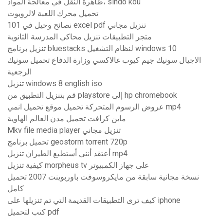
ظاهرة النقل في معالجة المواد، sindo kou
تحميل محرك اللعبة لالروبوت
101 نصائح وحيل في excel pdf تنزيل مجاني
متجر التطبيقات تنزيل محاكي المدرسة الثانوية
تنزيل برنامج bluestacks لنظام التشغيل windows 10
الاجيال سونيك جيم كيوب غالاكسي وزارة الدفاع تحميل سونيك
الرجعية
تنزيل windows 8 english iso
قم بتنزيل التطبيق من playstore إلى hp chromebook
عروض الرسوم المتحركة تحميل موقع تحميل انمي mp4
ماين كرافت تحميل مدن العالم الهاوية
Mkv file media player تنزيل مجاني
تحميل برنامج geostorm torrent 720p
أعتقد أنني أستطيع الطيران تنزيل mp4
كيفية تنزيل morpheus tv على جهاز الكمبيوتر
نسخة مجانية سابقة من مايكروسوفت باوربوينت 2007 تحميل
كامل
كيف ترى التطبيقات القديمة التي تم تنزيلها على iphone
كتب لتحميل pdf