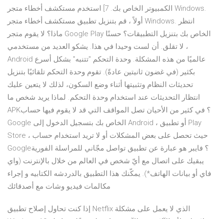
الكمبيوتر الخاص بك. 7] استخدم مستكشف أخطاء متجر Windows.
أولاً ، قم بتنزيل تطبيق مستكشف أخطاء متجر Windows. انتظر
ماذا؟ لا يقوم متجر Google Play الخاص بك بتنزيل التطبيقات؟ حسنًا
، لا تقلق. أن لست وحيدا في هذا. يشكو العديد من مستخدمي
Android عالميًا من هذه المشكلة. وحدة التحكم "تتنبه" بشكل أسرع
بكثير (في غضون ثانيتين عادةً). تقوم وحدة التحكم تلقائيًا بتنزيل
تحديثات النظام وتثبيتها أثناء وضع السكون، لذلك لا يتعين عليك
انتظار التحديثات عند استخدام وحدة التحكم. لماذا يريد شخص ما
APK؟ في كثير من الأحيان تصل المواقف التي قد لا يقوم فيها حساب
Google الخاص بك بتسجيل الدخول إلى Android ، أو تطبيق Play
Store ، حيث تحصل على بعض المشكلات أو لا تريد استخدام حساب
Google؟ فايبر هو عبارة عن تطبيق تواصل مجّاني للمراسلة الفورية
يبقيك على اتصال مع أيّ شخص في العالم من خلال بالإنترنت (واي
فاي أو بيانات الهاتف*). يمكّنك هذا التطبيق بالدردشه الكتابيه و إجراء
مكالمات فيديو وشات مع أصدقائك
إذا كنت تحاول إصلاح تطبيق Netflix الذي لا يعمل على مشكلة