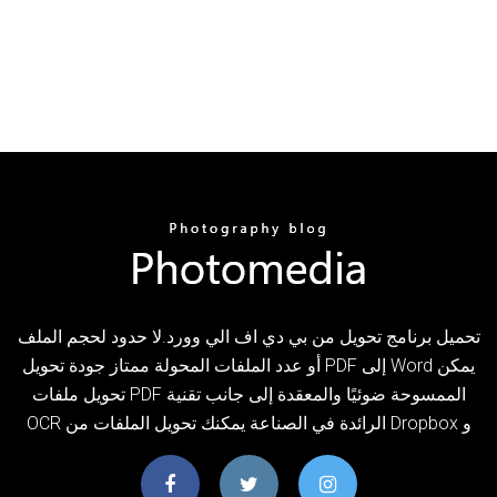
تحميل برنامج تحويل من بي دي اف الي وورد.لا حدود لحجم الملف
أو عدد الملفات المحولة ممتاز جودة تحويل PDF إلى Word يمكن
تحويل ملفات PDF الممسوحة ضوئيًا والمعقدة إلى جانب تقنية
OCR الرائدة في الصناعة يمكنك تحويل الملفات من Dropbox و