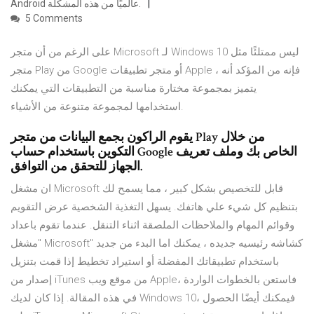
Android عالميًا من هذه المشكلة.
5 Comments
على الرغم من أن متجر Microsoft لـ Windows 10 ليس ممتلئًا مثل
متجر Play من Google أو متجر تطبيقات Apple ، فإنه من المؤكد أنه
يتميز بمجموعة مختارة مناسبة من التطبيقات التي يمكنك
استخدامها لمجموعة متنوعة من الأشياء.
يقوم الراكون بجمع البيانات من متجر Play من خلال
التكوين باستخدام حساب Google الخاص بك وملف تعريف
الجهاز للتحقق من التوافق.
ان مشغل Microsoft قابل للتخصيص بشكل كبير ، مما يسمح لك
بتنظيم كل شيء علي هاتفك. يسهل التغذية الشخصية عرض التقويم
وقوائم المهام والملاحظات الملصقة اثناء التنقل. عندما تقوم باعداد
"مشغل Microsoft" كشاشه رئيسيه جديده ، يمكنك اما البدء من جديد
باستخدام تطبيقاتك المفضلة أو استيراد تخطيط إذا قمت بتنزيل
إصدار من iTunes من موقع ويب Apple، فاستعن بالخطوات الواردة
في هذه المقالة. إذا كان لديك Windows 10، فيمكنك أيضًا الحصول