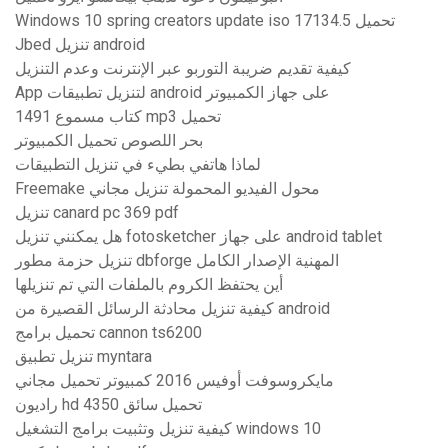
Windows 10 spring creators update iso 17134.5 تحميل
Jbed تنزيل android
كيفية تقديم ضريبة التوربو عبر الإنترنت وعدم التنزيل
App لتنزيل تطبيقات android على جهاز الكمبيوتر
1491 كتاب مسموع mp3 تحميل
بحر اللصوص تحميل الكمبيوتر
لماذا هاتفي بطيء في تنزيل التطبيقات
Freemake محول الفيديو المحمولة تنزيل مجاني
تنزيل canard pc 369 pdf
هل يمكنني تنزيل fotosketcher على جهاز android tablet
تنزيل حزمة مطور dbforge المهنية الإصدار الكامل
أين يحتفظ الكروم بالملفات التي تم تنزيلها
كيفية تنزيل محادثة الرسائل القصيرة من android
تحميل برامج cannon ts6200
تنزيل تطبيق myntara
مايكروسوفت أوفيس 2016 كمبيوتر تحميل مجاني
راديون hd 4350 تحميل سائق
كيفية تنزيل وتثبيت برامج التشغيل windows 10