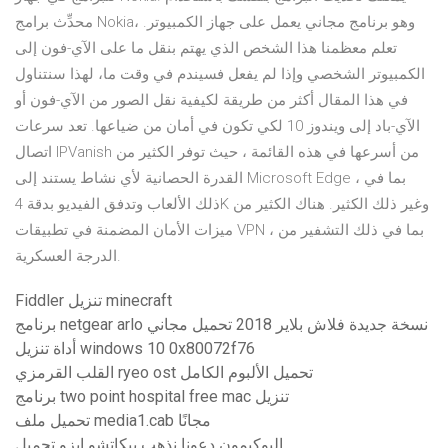
محدِّث برامج Nokia، وهو برنامج مجاني يعمل على جهاز الكمبيوتر.
تعلم معظمنا هذا الشخص الذي يهتم بنقل ما على الآي-فون إلى
الكمبيوتر الشخصي وإذا لم يفعل فسيندم في وقت ما، لهذا سنتناول
في هذا المقال أكثر من طريقة لكيفية نقل الصور من الآي-فون أو
الآي-باد إلى ويندوز 10 لكي تكون في أمان من ضياعها. تعد سرعات
اتصال IPVanish من أسرعها في هذه القائمة ، حيث توفر الكثير من
القدرة الحصانية لأي نشاط يستند إلى Microsoft Edge ، بما في
ذلك الألعاب وتدفق الفيديو بدقة 4K وغير ذلك الكثير. هناك الكثير من
ميزات الأمان المضمنة في تطبيقات VPN ، بما في ذلك التشفير من
الدرجة العسكرية.
Fiddler تنزيل minecraft
برنامج netgear arlo نسخة جديدة فلاش بلاير 2018 تحميل مجاني
أداة تنزيل windows 10 0x80072f76
القلب القرمزي ryeo ost تحميل الألبوم الكامل
برنامج two point hospital free mac تنزيل
تحميل ملف media1.cab مجانًا
البوكيمون دعونا نذهب بيكاتشو ايزو تحميل