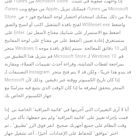
على iTunes من Microsoft Store . إذا واجهت صعوبة في تثبيت
iTunes من موقع ويب Apple، فيمكنك تنزيل iTunes من Microsoft
Store. بدلا من ذلك, يمكنك استخدام اختصار لوحة المفاتيح فوز + ص
لفتح نافذة التشغيل, اكتب أو انسخ والصق WSReset.exe واضغط
على Enter. (اضغط مع الاستمرار على شبابيك مفتاح لأسفل ثم
اضغط على ص مفتاح على لوحة المفاتيح) ستستغرق إعادة تعيين
متجر Windows 5 إلى 10 دقائق للمعالجة. سيتم إغلاق نافذة موجه
قم بتنزيل هذا التطبيق من Microsoft Store لـ Windows 10. قم
بمراجعة لقطات الشاشة، وقراءة أحدث تقييمات العملاء، ومقارنة
التصنيفات لـ Instagram. قد يبدو هذا غريبًا ، ولكن قد لا يتم فتح متجر
Microsoft إذا كان تاريخ الكمبيوتر ووقته غير دقيقين. وذلك لأن
المتجر يتحقق لمعرفة ما إذا كان الوقت الذي يتتبع فيه متزامنًا مع
جهاز الكمبيوتر الخاص بك.
أنا لا أرى التغييرات التي أجريتها في "قائمة المراقبة" الخاصة بي. إذا
قمت بإجراء تغيير على "قائمة المراقبة" ولم يتم حفظها، تأكد من أن
وقت النظام على جميع أجهزتك صحيح. انقر فوق الزر "تطبيق" ، ثم
اختر "موافق" للحفاظ على الإعدادات. أخيرًا ، أعد تشغيل جهاز