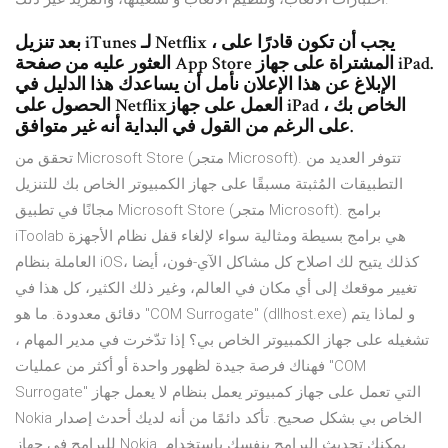
بعد تنزيل iTunes لـ Netflix ، يجب أن تكون قادرًا على
العثور عليه من صفحة App Store المشتراة على جهاز iPad.
الإبلاغ عن هذا الإعلان نأمل أن يساعدك هذا الدليل في
الحصول على Netflixالعمل على جهاز iPad الخاص بك ،
على الرغم من القول في البداية أنه غير متوافق.
تحقق من Microsoft Store (متجر Microsoft). تتوفر العديد من
التطبيقات المُثبتة مسبقًا على جهاز الكمبيوتر الخاص بك للتنزيل
مجانًا في تطبيق Microsoft Store (متجر Microsoft). برامج
iToolab هي برامج بسيطة ومثالية سواء لإلغاء قفل نظام الأجهزة
العاملة بنظام iOS، كذلك يتيح لك اصلاح كل مشاكل الآي-فون، أيضا
تغيير موقعك إلى أي مكان في العالم، وغير ذلك الكثير، كل هذا في
دقائق معدودة. ما هو "COM Surrogate" (dllhost.exe) و لماذا يتم
تشغيله على جهاز الكمبيوتر الخاص بي؟ إذا تدّخرت في مدير المهام ،
فهناك فرصة جيدة لظهور واحدة أو أكثر من عمليات "COM
Surrogate" التي تعمل على جهاز كمبيوتر يعمل بنظام لا يعمل جهاز
Nokia الخاص بي بشكل صحيح. تأكد دائمًا من أنه لديك أحدث إصدار
للبرامج في جهاز Nokia. يمكنك تحديث البرامج بنفسك باستخدام