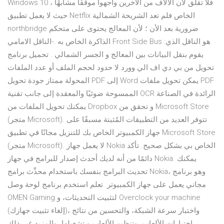
Windows 10 ، فلا تقلق لأن الآلاف من الآخرين واجهوا موقفًا مشابهًا
حيث لا يعمل تطبيق Netflix الخاص فلم تعد الشريحة الشمالية
northbridge ضرورية بعد الأن ؛ لأن المعالج يحتوى على متحكم
الذاكرة الخاص به .-الناقل الامامي Front Side Bus :هو الناقل الذي
يقوم بنقل البيانات بين المعالج و الجسر الشمالي . تحميل برنامج
تحويل من بي دي اف الي وورد.لا حدود لحجم الملف أو عدد الملفات
المحولة ممتاز جودة تحويل PDF إلى Word يمكن تحويل ملفات PDF
الممسوحة ضوئيًا والمعقدة إلى جانب تقنية OCR الرائدة في الصناعة
يمكنك تحويل الملفات من Dropbox و تحقق من Microsoft Store
(متجر Microsoft). تتوفر العديد من التطبيقات المُثبتة مسبقًا على
جهاز الكمبيوتر الخاص بك للتنزيل مجانًا في تطبيق Microsoft Store
(متجر Microsoft). لا يعمل جهاز Nokia الخاص بي بشكل صحيح. تأكد
دائمًا من أنه لديك أحدث إصدار للبرامج في جهاز Nokia. يمكنك
تحديث البرامج بنفسك باستخدام محدِّث برامج Nokia، وهو برنامج
مجاني يعمل على جهاز الكمبيوتر. تعلم استخدم برنامج لوحة وصل
OMEN Gaming لتثبيت التحديثات، و Overclock your machine
(إلغاء تثبيت جهازك)، واختبار سرعة الشبكة، والتحسين من نتائج
اختبارات الألعاب، وتنظيم الألعاب و تشغيلها، والمزيد غير ذلك.