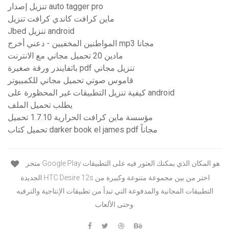
تنزيل إصدار auto tagger pro
ماين كرافت كاندي كرافت تنزيل
Jbed تنزيل android
المواطنين المخفيين - دعني أخرج mp3 مجانا
مادين 20 تحميل مجاني مع الانترنت
باثفايندر ورقة صغيرة pdf تنزيل مجاني
قاموس صوتي تحميل مجاني للكمبيوتر
كيفية تنزيل التطبيقات غير المحظورة على android
يطلب تحميل الملف
مؤسسة ماين كرافت الحرارية 1.7.10 تحميل
تحميل كتاب darker book el james pdf مجاناً
متجر Google Play هو المكان الذي يمكنك العثور فيه على التطبيقات
الجديدة HTC Desire 12s.اختر من بين مجموعة متنوعة وكبيرة من
التطبيقات المجانية والمدفوعة التي تبدأ من تطبيقات الإنتاجية والترفيه
وحتى الألعاب.