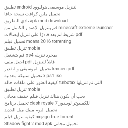
تطبيق android لتنزيل موسيقى هوليوود
تحميل ماين كرافت نسخة جافا
نادي البطريق apk mod download
قم بتنزيل الإصدار الكامل من minecraft extreme launcher
شريط لم يعد قادرًا على تنزيل إيصالات pdf
تحميل فيلم moana 2016 torrenting
تنزيل تطبيق mobie
قم بتشغيل ps4 بمجرد تنزيله
اجعل ملف pdf قابلاً للتنزيل
تحميل الموسيقى والتقدير kamien pdf
تحميل سبيكة معدنية x ps1 iso
كيفية العثور على ملفات حالة turbotax التي تم تنزيلها
تنزيل تطبيق mobie
يجب أن يكون هناك تنزيل فيلم خفيف مجاني
تحميل برنامج clash royale للكمبيوتر لويندوز 7
تحميل البوم مييك ميل الجديد
كيفية تنزيل فيلم ninjago free torrent
Shadow fight 2 mod apk تحميل مجاني