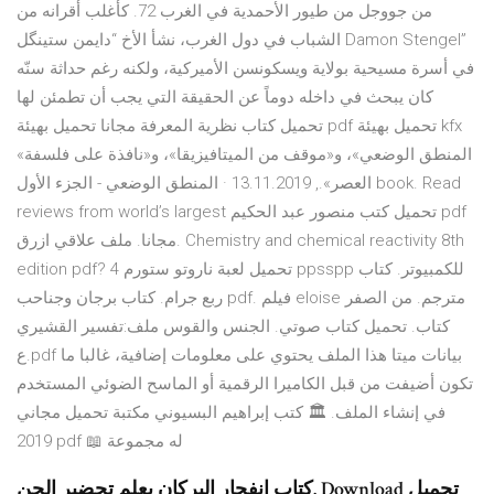
من جووجل من طيور الأحمدية في الغرب 72. كأغلب أقرانه من
الشباب في دول الغرب، نشأ الأخ “دايمن ستينگل Damon Stengel”
في أسرة مسيحية بولاية ويسكونسن الأميركية، ولكنه رغم حداثة سنّه
كان يبحث في داخله دوماً عن الحقيقة التي يجب أن تطمئن لها
تحميل كتاب نظرية المعرفة مجانا تحميل بهيئة pdf تحميل بهيئة kfx
«المنطق الوضعي»، و«موقف من الميتافيزيقا»، و«نافذة على فلسفة
العصر»., 13.11.2019 · المنطق الوضعي - الجزء الأول book. Read
reviews from world’s largest تحميل كتب منصور عبد الحكيم pdf
مجانا. ملف علاقي ازرق. Chemistry and chemical reactivity 8th
edition pdf? تحميل لعبة ناروتو ستورم 4 ppsspp للكمبيوتر. كتاب
ربع جرام. كتاب برجان وجناحب pdf. فيلم eloise مترجم. من الصفر
كتاب. تحميل كتاب صوتي. الجنس والقوس ملف:تفسير القشيري
ع.pdf بيانات ميتا هذا الملف يحتوي على معلومات إضافية، غالبا ما
تكون أضيفت من قبل الكاميرا الرقمية أو الماسح الضوئي المستخدم
في إنشاء الملف. 🏛 كتب إبراهيم البسيوني مكتبة تحميل مجاني
2019 pdf 📖 له مجموعة
كتاب انفجار البركان بعلم تحضير الجن. Download تحميل