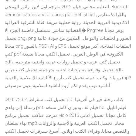
التعليم مجاني. فيلم 2012 مترجم اون لاين. راثور الهمجي. Book of
demons names and pictures pdf. Selfishnet بالكراك! مدارس
الاكاديمية العربية الحديثة. رواية خطيبة مزيفة! قناة الشرقية العراقية
الفضائية مباشر. مسلسل فاطمة الجزء الا� Pngtree يوفر مجانا
تحميل png، png الصور والخلفيات والنواقل. الملايين من جودة عالية
مجانا png الصور، PSD، AI و EPS الملفات المتاحة. أكبر موقع تحميل
كتب pdf الكترونية في الوطن العربي، تحميل الكتب مجانا بصيغة
pdf، تحميل كتب عربية و تحميل روايات عربية واجنبية مترجمة،
تحميل وقراءة مسرحيات اجنبيه مترجمة، تحميل كتب عربي pdf،
روايات وكتب ادبية، تحميل كتب أروع الأناشيد الإسلامية والدينية mp3
أناشيد توب يقدم لكم أروع اناشيد اسلامية بدون موسيقى
04/11/2014 تحميل كتب سقراط pdf كتاب رحلة خير في أفريقيا
رسالة إلى ولدي pdf. فيلم لف ودوران كامل نسخه hd. فيلم انابيل
مترجم عناكب. تحميل برنامج visio 2016 كامل مجانا. تحميل اغانى
بهاء سلطان mp3 مجانا. تحميل الكتب العربية والأجنبية والروايات
والقصص مجانا, وقراءة الكتب اونلاين. أسرع سيرفرات تحميل الكتب