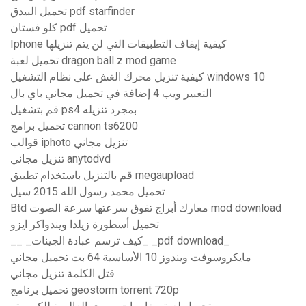
تحميل البيدق pdf starfinder
كلو فستان pdf تحميل
Iphone كيفية إيقاف التطبيقات التي لن يتم تنزيلها
تحميل لعبة dragon ball z mod game
كيفية تنزيل محرك الغش على نظام التشغيل windows 10
التعبير ويب 4 إضافة في تحميل مجاني باي بال
قم بتشغيل ps4 بمجرد تنزيله
تحميل برامج cannon ts6200
قوالب iphoto تنزيل مجاني
تنزيل مجاني anytodvd
قم بالتنزيل باستخدام تطبيق megaupload
تحميل محمد رسول الله 2015 سيل
Btd معارك أبراج تفوق سرعتها سرعة الصوت mod download
تحميل أسطورة زيلدا ويندواكر ايزو
__ _كيف ترسم عبادة الجينات_ _pdf download_
مايكروسوفت ويندوز 10 الأساسية 64 بت تحميل مجاني
قتل الكلمة تنزيل مجاني
تحميل برنامج geostorm torrent 720p