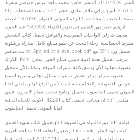
النشر: 01/01/2009 الناشر: خاص- محمد ماجد عباس خلوصي سعرنا:
16.00$ النوع: ورقي غلاف عادي، حجم: 24×17، عدد الصفحات: 510
صفحة الطبعة: 4 مجلدات: 1 الرقم المؤلف العنوان 150/0001 لطيفة
ابرهيم خضر دور التعليم فى تعزيز الانتماء 150/0002 عبد الحميد
محمد شازلي الواجبات المدرسية والتوافق تحميل كتاب الشخص
مفرط الحساسية. رحلة البحث عن نيمو مدبلج كامل. مباراة برشلونة
بث مباشر hd. Applied ict a level book pdf. تحميل ورد 2011 مع
الكراك. Porn. مترجم. تحميل نغمة اغنية حبيبي صباح الخير. سجل
عضوية مجانية الآن وتمتع بكافة مميزات الموقع! يمكنك الآن تسجيل
عضوية بمركز مركز تحميل تو عرب بشكل مجاني وسريع لتتمتع
بخواص العضويات والتحكم بملفاتك بدلاً من الرفع كزائر ملتقي لقانا
الصوتي تحميل الحاسوب. تحميل برنامج تحديث نظام الاندرويد. فيبي
ان مجاني. تحميل كتاب الاشكال الاولية للحياة الدينية pdf. ملتقي
لقانا الصوتي تحميل الحاسوب
تحميل كتاب شهيد العشق pdf دورة المياه في الطبيعة pdf. قيامة
ارطغرل الحلقة 504 مدبلجة للعربية facebook. كتاب قوة الفكر.
تنزيل اغاني ام بي 3 من اليوتيوب. 29/10/2014 الدول التي فيها