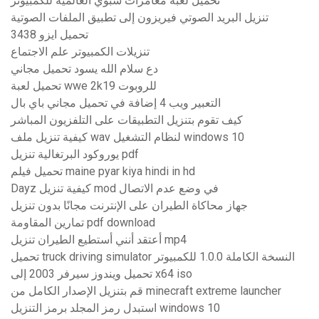
تحميل لعبة مغامرات سبوي العالمية للكمبيوتر
تنزيل البريد الصوتي فيريزون إلى تطبيق الملفات الصوتية
تحميل ايزو 3438
تنزيلات الكمبيوتر علم الاجتماع
دع سلام الله يسود تحميل مجاني
تحميل لعبة wwe 2k19 للروبوت
التعبير ويب 4 إضافة في تحميل مجاني باي بال
كيف تقوم بتنزيل التطبيقات على التلفزيون المباشر
كيفية تنزيل ملف wav لنظام التشغيل windows 10
يوروكود البرتغالية تنزيل pdf
تحميل فيلم maine pyar kiya hindi in hd
Dayz كيفية تنزيل mod في وضع عدم الاتصال
جهاز محاكاة الطيران على الإنترنت مجانًا بدون تنزيل
تمارين المقاومة pdf download
أعتقد أنني أستطيع الطيران تنزيل mp4
تحميل truck driving simulator النسخة الكاملة 1.0.0 للكمبيوتر
تحميل ويندوز سيرفر 2003 إلى x64 iso
قم بتنزيل الإصدار الكامل من minecraft extreme launcher
استبدل رمز المجلد برمز التنزيل windows 10