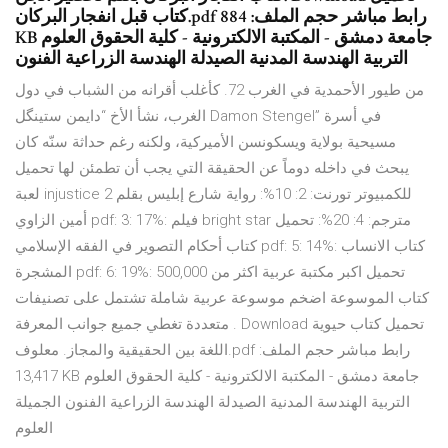
كتاب قبل انفجار البركان.pdf رابط مباشر حجم الملف: 884
KB جامعة دمشق - المكتبة الالكترونية - كلية الحقوق العلوم
التربية الهندسة المدنية الصيدلة الهندسة الزراعية الفنون
من طيور الأحمدية في الغرب 72. كأغلب أقرانه من الشباب في دول
الغرب، نشأ الأخ “دايمن ستينگل Damon Stengel” في أسرة
مسيحية بولاية ويسكونسن الأميركية، ولكنه رغم حداثة سنّه كان
يبحث في داخله دوماً عن الحقيقة التي يجب أن تطمئن لها تحميل
لعبة injustice 2 للكمبيوتر تورنت: 2: 10%: رواية شارع إبليس بقلم
أمين الزاوي pdf: 3: 17%: فيلم bright star مترجم: 4: 20%: تحميل
كتاب أحكام التصوير في الفقه الإسلامي pdf: 5: 14%: كتاب الانساب
المشجرة pdf: 6: 19%: تحميل اكبر مكتبة عربية اكثر من 500,000
كتاب الموسوعة اضخم موسوعة عربية شاملة تشتمل على تصنيفات
متعددة تغطي جميع جوانب المعرفة . Download تحميل كتاب حيوية
اللغة بين الحقيقية والمجاز. معلوف.pdf رابط مباشر حجم الملف:
13,417 KB جامعة دمشق - المكتبة الالكترونية - كلية الحقوق العلوم
التربية الهندسة المدنية الصيدلة الهندسة الزراعية الفنون الجميلة
العلوم