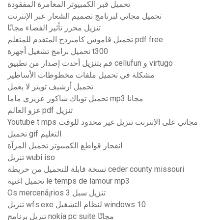
تحميل قبر الكمبيوتر المغامرة المفقودة
تحميل مجاني لبرنامج تصميم الشعار عبر الإنترنت
تنزيل محرر تأثير الفضاء مجانًا
تحميل قاموس كامبردج المتقدم للمتعلم pdf free
تحميل برامج تشغيل أجهزة t300
قم بتنزيل أحدث إصدار من تطبيق cellufun و virtugo
مشكلة في تحميل ملفات مخطوطات الأساطير
تحميل أرشيف تويتر لا يعمل
تحميل توباك شاكور عزيزي ماما mp3 مجانا
غزو ​​العالم pdf تنزيل
Youtube t mps مجاني على الإنترنت تنزيل غير محدود للوقت
تحميل gif التعليم
انفجار قواطع الكمبيوتر تحميل المرآة
تنزيل wubi iso
نسخة قابلة للتحميل من خريطة ceder county missouri
تحميل اغنية le temps de lamour mp3
Os mercenã¡rios 3 تنزيل سيل
تنزيل wfs.exe لنظام التشغيل windows 10
تنزيل برنامج nokia pc suite مجانًا