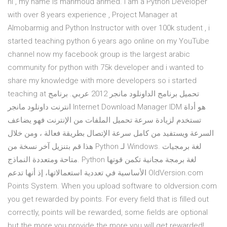
hi , my name is mahmoud ahmed. i am a Python Developer
with over 8 years experience , Project Manager at
Almobarmig and Python Instructor with over 100k student , i
started teaching python 6 years ago online on my YouTube
channel now my facebook group is the largest arabic
community for python with 75k developer and i wanted to
share my knowledge with more developers so i started
teaching at تحميل برنامج الداونلود مانجر 2012 عربي. برنامج
انترنت داونلود مانجر Internet Download Manager IDM هو أداة
تستخدم لزيادة سرعة تحميل الملفات من الإنترنت فهو يضاعف
السرعة ويستفيد من كامل سرعة الإتصال بطريقة فعالة ، ومن خلال
هذا قم بتنزيل آخر نسخة من Python لـ Windows. لغة برمجيات
متاحة ومتعددة النماذج. Python لغة برمجة مجانية تكمن قوتها
الأساسية في تعددية استعمالاتها، إذ أنها تدعم OldVersion.com
Points System. When you upload software to oldversion.com
you get rewarded by points. For every field that is filled out
correctly, points will be rewarded, some fields are optional
but the more you provide the more you will get rewarded!