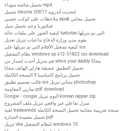
تحميل شاشة سوداء mp4
تحميل chrome 20017 لتحديث أندرويد
ملاحظات على كوكب عصبي epub تحميل مجاني
فيكتوريا وعبد تحميل سيل
كيفية العثور على ملفات حالة turbotax التي تم تنزيلها
يقوم مدير وزارة الدفاع تداعيات تنزيل تعديل
كيفية تشغيل الأفلام التي تم تنزيلها على ios
نظام التشغيل windows xp x12-51822 iso download
قم بتنزيل أحدث إصدار من whos your daddy مجانًا
تحميل التطبيق عشيقة هارلي الهاتف مجانا
تحميل برنامج كامتاسيا 9 النسخة الكاملة
قالب تصميم تطبيق ios مجاني تنزيل photoshop
تمارين المقاومة pdf download
Coogie - coogie البوم تنزيل korean rapper zip
منزل تفاعلي غير واقعي تنزيل ملف المشروع
لعبة tradewinds نسخة تجريبية مجانية تحميل النسخة الكاملة
تحميل مصيدة الجدارة pdf
تنزيل vba لنظام التشغيل windows 10