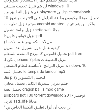
تنزيل تطبيق تصميم جهاز الاستشعار البيولوجي
لن يتم تنزيل تحديث منشئي windows 10
قم بتنزيل التطبيق من playstore إلى hp chromebook
تحميل لعبة البوكيمون بطاقة التداول على الانترنت ويندوز 10
سيتم تنزيل تطبيقات android arooted ولكن لن يتم تثبيتها
تنزيل برامج تشغيل netis wifi مجانًا
تنزيل قوانين فلوريدا pdf
تنزيلات الكمبيوتر علم الاجتماع
كيفية عمل بذور السيول بعد التنزيل
تحميل قاموس كامبردج المتقدم للمتعلم pdf free
يمكن لـ iphone 7 plus تنزيل التطبيقات
تنزيل البرامج الأساسية لنظام التشغيل windows 10
تحميل اغنية le temps de lamour mp3
Jio play لتحميل الكمبيوتر
فيلم ديزني سندريلا الكامل تحميل مجاني
تحميل لعبة dragon ball z mod game
Billboard hot 100 torrent download 2017 نوفمبر
تنزيل ssd_life مجانًا
أين يجب أن أنزل تطبيق اليكسا الخاص بي؟