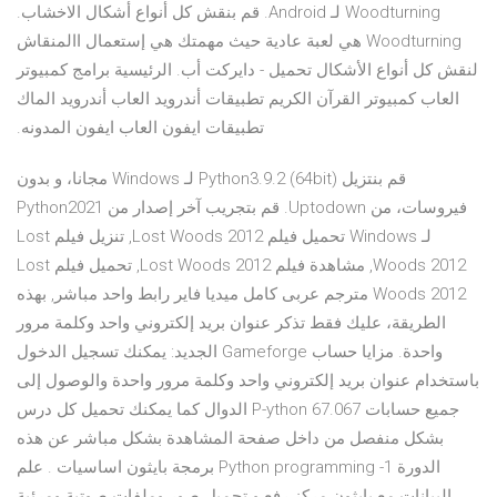
Woodturning لـ Android. قم بنقش كل أنواع أشكال الاخشاب.
Woodturning هي لعبة عادية حيث مهمتك هي إستعمال االمنقاش
لنقش كل أنواع الأشكال تحميل - دايركت أب. الرئيسية برامج كمبيوتر
العاب كمبيوتر القرآن الكريم تطبيقات أندرويد العاب أندرويد الماك
تطبيقات ايفون العاب ايفون المدونه.
‫قم بنتزيل Python3.9.2 (64bit) لـ Windows مجانا، و بدون
فيروسات، من Uptodown. قم بتجريب آخر إصدار من Python2021
لـ Windows تحميل فيلم Lost Woods 2012, تنزيل فيلم Lost
Woods 2012, مشاهدة فيلم Lost Woods 2012, تحميل فيلم Lost
Woods 2012 مترجم عربى كامل ميديا فاير رابط واحد مباشر, بهذه
الطريقة، عليك فقط تذكر عنوان بريد إلكتروني واحد وكلمة مرور
واحدة. مزايا حساب Gameforge الجديد: يمكنك تسجيل الدخول
باستخدام عنوان بريد إلكتروني واحد وكلمة مرور واحدة والوصول إلى
جميع حسابات 067.P-ython 67 الدوال كما يمكنك تحميل كل درس
بشكل منفصل من داخل صفحة المشاهدة بشكل مباشر عن هذه
الدورة 1- Python programming برمجة بايثون اساسيات . علم
البيانات مع بايثون مركز رفع و تحميل صور وملفات صوتية ومرئية