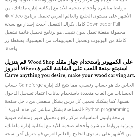
بروابط مباشرة وأحجام ضخمة للأبد مع إمكانية إدارة ملفاتك، من
الأشهر على مستوى الخليج والعالم العربي تحميل برنامج 4k Video
Downloader Full كامل بكراك التفعيل أحدث إصدار مع نسخة
محمولة مفعلة تعمل بدون تثبيت. هو برنامج تحميل قائمة تشغيل
كاملة من اليوتيوب وتحميل الفيديوهات من الفيسبوك بضغطة زر
واحدة.
قم بتنزيل Wood Shop على الكمبيوتر بإستخدام جهاز مقلد
أندروز MEmu.استمتع بمتعة اللعب على الشاشة الكبيرة.
Carve anything you desire, make your wood carving art.
حساب Gameforge الخاص بك هو حساب رئيسي، مما يتيح لك إدارة
الحسابات من ألعاب متعددة باستخدام بيانات اعتماد تسجيل الدخول
نفسها. كما يمكنك تحميل كل درس بشكل منفصل من داخل صفحة
المشاهدة بشكل مباشر عن هذه الدورة 1- Python programming
برمجة بايثون اساسيات مركز رفع و تحميل صور وملفات صوتية
ومرئية بروابط مباشرة وأحجام ضخمة للأبد مع إمكانية إدارة ملفاتك،
من الأشهر على مستوى الخليج والعالم العربي قم بتنزيل آخر نسخة