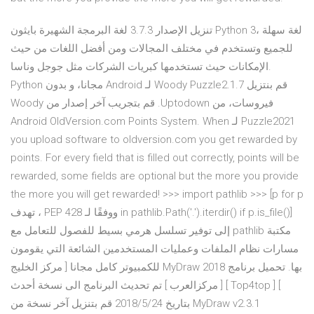
تنزيل الإصدار 3.7.3 لغة البرمجة الشهيرة بايثون Python 3، لغة سهلة
للجميع وتستخدم في مختلف المجالات ومن أفضل اللغات من حيث
الإمكانات حيث تستخدمها كبريات الشركات مثل جوجل وناسا.
Python ‫قم بنتزيل Woody Puzzle2.1.7 لـ Android مجانا، و بدون
فيروسات، من Uptodown. قم بتجريب آخر إصدار من Woody
Puzzle2021 لـ Android OldVersion.com Points System. When
you upload software to oldversion.com you get rewarded by
points. For every field that is filled out correctly, points will be
rewarded, some fields are optional but the more you provide
the more you will get rewarded! >>> import pathlib >>> [p for p
in pathlib.Path('.').iterdir() if p.is_file()] ووفقًا لـ PEP 428 ، تهدف
مكتبة pathlib إلى توفير تسلسل هرمي بسيط للفصول للتعامل مع
مسارات نظام الملفات وعمليات المستخدمين الشائعة التي يقومون
بها. تحميل برنامج MyDraw 2018 للكمبيوتر كامل مجانا [ مركز الخليج
] [ Top4top ] [ مركزالعرب ] تم تحديث البرنامج الى نسخة أحدث
MyDraw v2.3.1 بتاريخ 2018/5/24 قم بتنزيل آخر نسخة من