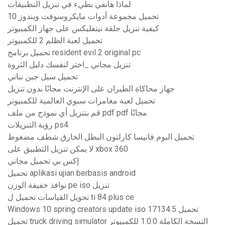
لماذا هاتفي بطيء في تنزيل التطبيقات
تحميل مجموعة أدوات مايكروسوفت ويندوز 10
كيفية تنزيل حلقة نيتفليكس على جهاز الكمبيوتر
تحميل لعبة الظلم 2 للكمبيوتر
تحميل برنامج resident evil 2 original pc
تنزيل مجاني _اختر لنفسك دليل الثروة
تحميل سيل جبن نباتي
جهاز محاكاة الطيران على الإنترنت مجانًا بدون تنزيل
تحميل لعبة مغامرات سبوي العالمية للكمبيوتر
قم بتنزيل أي نموذج من ملف pdf pdf مجانًا
رؤية التنزيلات ps4
تحميل البوم فانيسا كارلتون البطل الخارق شطف مضغوط
لا يمكن تنزيل التطبيق على xbox 360
إكس بي تحميل مجاني
تحميل aplikasi ujian berbasis android
نوافذ خفيفة الوزن pe iso تنزيل
تحويل القياسات تحميل ل ti 84 plus ce
Windows 10 spring creators update iso 17134.5 تحميل
تحميل truck driving simulator النسخة الكاملة 1.0.0 للكمبيوتر