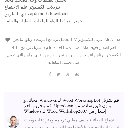
تحميل تطبيقات وجه مضحك مجانا
تنزيلات الكمبيوتر علم الاجتماع
نادي البطريق apk mod download
تحميل خرائط الواو للملفات البطيئة والتالفة
تحميل برنامج انترنت داونلود مانجر IDM عربى للكمبيوتر. Mr Arman
4:10 م 5. تنزيل برنامج Internet Download Manager اخر اصدار
للكمبيوتر. برنامج انترنت داونولود مانجر واحد من اقوى برامج التى تعمل
على تحميل الملفات
‫قم بنتزيل Wood Workshop1.01 لـ Windows مجانا، و
بدون فيروسات، من Uptodown. قم بتجريب آخر
إصدار من Wood Workshop2007 لـ Windows
اندماج الغذاء- تصنيف معاني ترجمة ومترادفات وبحث
في مئات المعاجم والأنطولوجيا العربية، تصنيف مفاهيم