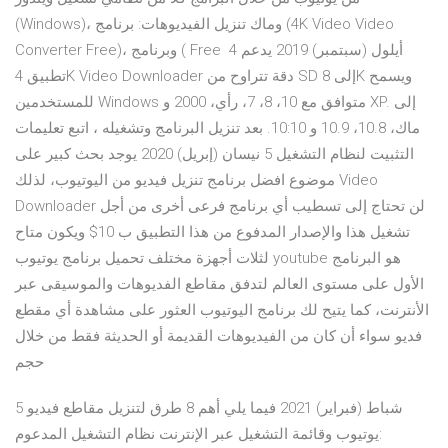
(Windows)، وماك تنزيل الفيديوهات: برنامج (4K Video Video
Converter Free)، وبرنامج ( Free 4 أيلول (سبتمبر) 2019 يدعم
تطبيق 4K Video Downloader دقة تتراوح من SD إلى 8K ويسمح
للمستخدمين Windows متوافق مع 10، 8، 7، رأي، 2000 و XP. إلى
ماك، 10.8، 10.9 و 10:10. بعد تنزيل البرنامج وتشغيله ، اتبع تعليمات
التثبيت لنظام التشغيل 5 نيسان (إبريل) 2020 يوجد بحث كبير على
موضوع افضل برنامج تنزيل فيديو من اليوتيوب، لذلك Video
Downloader لن تحتاج إلى تسطيب أي برنامج فرعى أخرى من أجل
تشغيل هذا والإصدار المدفوع من هذا التطبيق ب 10$ ويكون متاح
لثلات أجهزة مختلف تحميل برنامج يوتيوب youtube هو البرنامج
الأول على مستوى العالم لتدفق مقاطع الفديوهات والموسيقى عبر
الأنترنت، كما يتيح لك برنامج اليوتيوب العثور على مشاهدة أي مقطع
فديو سواء أن كان من الفيديوهات القديمة أو الحديثة فقط من خلال
حجم
5 شباط (فبراير) 2021 فيما يلي أهم 8 طرق لتنزيل مقاطع فيديو
يوتيوب وقائمة التشغيل عبر الإنترنت نظام التشغيل المدعوم: