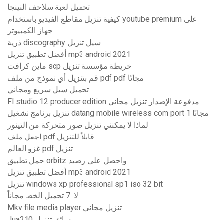
تحميل لعبة سلاحف النينجا
كيفية تنزيل مقاطع الفيديو باستخدام youtube premium على
جهاز الكمبيوتر
ذرية discography سيل تنزيل
أفضل تطبيق تنزيل mp3 android 2021
ماين كرافت scp خريطة مؤسسة تنزيل
قم بتنزيل أي نموذج من ملف pdf pdf مجانًا
تحميل سيل سريع ومجاني
Fl studio 12 producer edition مدفوعة الإصدار تنزيل مجاني
تنزيل برنامج تشغيل datang mobile wireless com port 1 مجانًا
لماذا لا يمكنني تنزيل صور متحركة من التينور
اجعل ملف pdf قابلاً للتنزيل
غزو ​​العالم pdf تنزيل
حمل تطبيق orbitz واحصل على رصيد
أفضل تطبيق تنزيل mp3 android 2021
تنزيل windows xp professional sp1 iso 32 bit
لا. 7 تحميل الخط مجاناً
Mkv file media player تنزيل مجاني
Jua210 سائق تنزيل