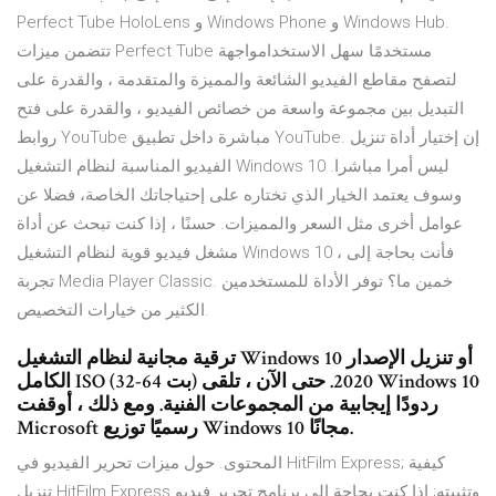
Perfect Tube HoloLens و Windows Phone و Windows Hub.
تتضمن ميزات Perfect Tube مستخدمًا سهل الاستخدامواجهة
لتصفح مقاطع الفيديو الشائعة والمميزة والمتقدمة ، والقدرة على
التبديل بين مجموعة واسعة من خصائص الفيديو ، والقدرة على فتح
روابط YouTube مباشرة داخل تطبيق YouTube. إن إختيار أداة تنزيل
الفيديو المناسبة لنظام التشغيل Windows 10 ليس أمرا مباشرا.
وسوف يعتمد الخيار الذي تختاره على إحتياجاتك الخاصة، فضلا عن
عوامل أخرى مثل السعر والمميزات. حسنًا ، إذا كنت تبحث عن أداة
مشغل فيديو قوية لنظام التشغيل Windows 10 ، فأنت بحاجة إلى
تجربة Media Player Classic. خمين ما؟ توفر الأداة للمستخدمين
الكثير من خيارات التخصيص.
ترقية مجانية لنظام التشغيل Windows 10 أو تنزيل الإصدار
الكامل ISO (32-64 بت) 2020. حتى الآن ، تلقى Windows 10
ردودًا إيجابية من المجموعات الفنية. ومع ذلك ، أوقفت
Microsoft رسميًا توزيع Windows 10 مجانًا.
المحتوى. حول ميزات تحرير الفيديو في HitFilm Express; كيفية
تنزيل HitFilm Express وتثبيته; إذا كنت بحاجة إلى برنامج تحرير فيديو