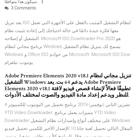
سيكون هذا متوافقًا.
3 Comments
يعد تنزيل ISO لنظام التشغيل المثبت بالفعل على الأجهزة التي تعمل
معها فكرة جيدة دائمًا في حالة احتياجك إلى إعادة تثبيت نظام
التشغيل أو إصلاحه. Microsoft ISO Downloader Pro 2020 هو
برنامج مجاني لنظام Windows يسمح لك بتنزيل نظام التشغيل
Windows و Office ISO من خوادم Microsoft. Microsoft ISO Dow
يوتيوب; تيلقرام
Adobe Premiere Elements 2020 v18.1 تنزيل مجاني لنظام
التشغيل Windows يدعم 64 بت. يعد Adobe Premiere
Elements 2020 v18.1 تطبيقًا فعالاً لإنشاء قصص فيديو لافتة
للنظر ويدعم إعداد مادة الفيديو والصوت لمختلف الأدوات.
4 تشرين الثاني (نوفمبر) 2019 برنامج تحميل من اليوتيوب للكمبيوتر
YTD Video Downloader; مميزات يعمل برنامج YTD Video
Downloader على مختلف أنواع وإصدارات نظام التشغيل Windows
المقال التالي تحميل لعبة جاتا 10 الإصدار الأخير للكمبي تحميل فيديو
من يوتيوب من خلال البرامج كلاً من نظامي تشغيل ويندوز