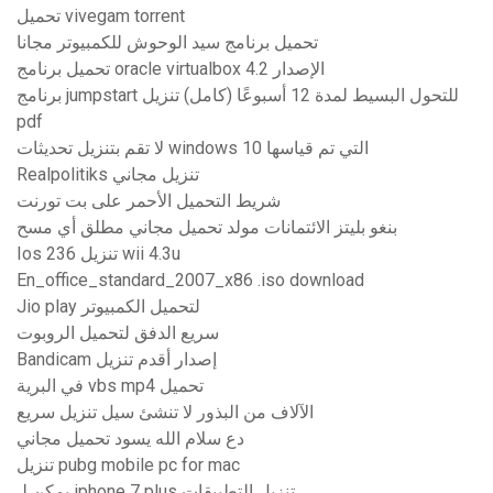
تحميل vivegam torrent
تحميل برنامج سيد الوحوش للكمبيوتر مجانا
تحميل برنامج oracle virtualbox الإصدار 4.2
برنامج jumpstart للتحول البسيط لمدة 12 أسبوعًا (كامل) تنزيل
pdf
لا تقم بتنزيل تحديثات windows 10 التي تم قياسها
Realpolitiks تنزيل مجاني
شريط التحميل الأحمر على بت تورنت
بنغو بليتز الائتمانات مولد تحميل مجاني مطلق أي مسح
Ios 236 تنزيل wii 4.3u
En_office_standard_2007_x86 .iso download
Jio play لتحميل الكمبيوتر
سريع الدفق لتحميل الروبوت
Bandicam إصدار أقدم تنزيل
في البرية vbs mp4 تحميل
الآلاف من البذور لا تنشئ سيل تنزيل سريع
دع سلام الله يسود تحميل مجاني
تنزيل pubg mobile pc for mac
يمكن لـ iphone 7 plus تنزيل التطبيقات