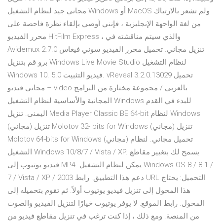
مجاني جيد لنظام التشغيل Windows أو MacOS ولم تشعر بالارتباك
من لغة الواجهة الإنجليزية ، فإنني أوصي بإلقاء نظرة فاحصة على
محرر الفيديو HitFilm Express ، والذي سيتم مناقشته في
Avidemux 2.7.0 تنزيل مجاني. تحميل محرر الفيديو سوني فيغاس
برو قم بتنزيل Windows Live Movie Studio لنظام التشغيل
Windows 10. فيديو التثبيت 5.0. vReveal 3.2.0.13029 تحميل
مجاني فيديو – video بالعربي / مجموعة مختارة من البرامج
المجانية والأساسية لنظام التشغيل Windows للبدء في القدم
اليمنى. تنزيل Media Player Classic BE 64-bit لنظام Windows
(مجاني) تنزيل Molotov 32- bits for Windows (مجاني) تنزيل
Molotov 64-bits for Windows (مجاني) تحميل مجاني. لنظام
التشغيل Windows 10/8/7 / Vista / XP. يسمح لك بتغيير مقاطع
فيديو يوتيوب إلى MP4. يمكن لنظام التشغيل Windows OS 8 / 8.1 /
7 / Vista / XP / 2003 دعم هذا التطبيق. رابط URL التحميل: يحتاج
هذا المحول إلى تنزيل فيديو يوتيوب أولاً. ثم تقوم بتحميله إلى
المحول. رابط الموقع: لا يوفر يوتيوب خيارًا لتنزيل الفيديو والصوت
من المنصة. ومع ذلك ، إذا كنت ترغب في تنزيل مقاطع فيديو من