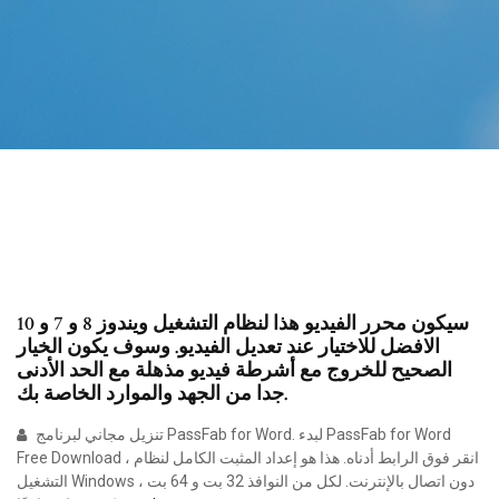
سيكون محرر الفيديو هذا لنظام التشغيل ويندوز 8 و 7 و 10
الافضل للاختيار عند تعديل الفيديو. وسوف يكون الخيار
الصحيح للخروج مع أشرطة فيديو مذهلة مع الحد الأدنى
جدا من الجهد والموارد الخاصة بك.
تنزيل مجاني لبرنامج PassFab for Word. لبدء PassFab for Word
Free Download ، انقر فوق الرابط أدناه. هذا هو إعداد المثبت الكامل لنظام
التشغيل Windows دون اتصال بالإنترنت. لكل من النوافذ 32 بت و 64 بت ،