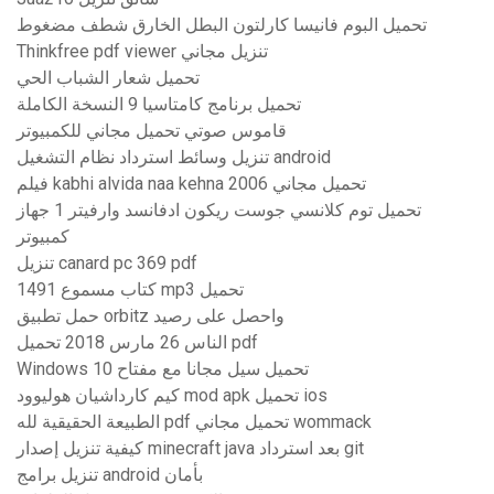
تحميل البوم فانيسا كارلتون البطل الخارق شطف مضغوط
Thinkfree pdf viewer تنزيل مجاني
تحميل شعار الشباب الحي
تحميل برنامج كامتاسيا 9 النسخة الكاملة
قاموس صوتي تحميل مجاني للكمبيوتر
تنزيل وسائط استرداد نظام التشغيل android
فيلم kabhi alvida naa kehna 2006 تحميل مجاني
تحميل توم كلانسي جوست ريكون ادفانسد وارفيتر 1 جهاز
كمبيوتر
تنزيل canard pc 369 pdf
1491 كتاب مسموع mp3 تحميل
حمل تطبيق orbitz واحصل على رصيد
الناس 26 مارس 2018 تحميل pdf
Windows 10 تحميل سيل مجانا مع مفتاح
كيم كارداشيان هوليوود mod apk تحميل ios
الطبيعة الحقيقية لله pdf تحميل مجاني wommack
كيفية تنزيل إصدار minecraft java بعد استرداد git
تنزيل برامج android بأمان