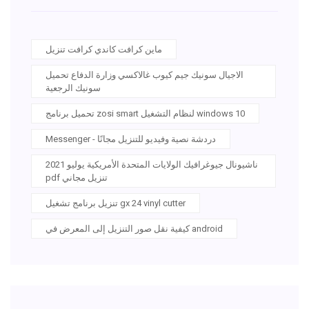
ماين كرافت كاندي كرافت تنزيل
الاجيال سونيك جيم كيوب غالاكسي وزارة الدفاع تحميل
سونيك الرجعية
تحميل برنامج zosi smart لنظام التشغيل windows 10
Messenger - دردشة نصية وفيديو للتنزيل مجانًا
ناشيونال جيوغرافيك الولايات المتحدة الأمريكية يوليو 2021
pdf تنزيل مجاني
تنزيل برنامج تشغيل gx 24 vinyl cutter
كيفية نقل صور التنزيل إلى المعرض في android