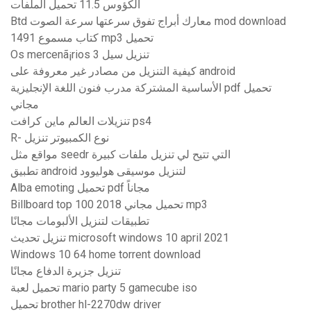
الكؤوس 11.5 تحميل الملفات
Btd معارك أبراج تفوق سرعتها سرعة الصوت mod download
1491 كتاب مسموع mp3 تحميل
Os mercenã¡rios 3 تنزيل سيل
كيفية التنزيل من مصادر غير معروفة على android
الأساسية المشتركة مدرب فنون اللغة الإنجليزية pdf تحميل
مجاني
تنزيلات العالم ماين كرافت ps4
R- نوع الكمبيوتر تنزيل
مواقع مثل seedr التي تتيح لي تنزيل ملفات كبيرة
تطبيق android لتنزيل موسيقى هوليوود
Alba emoting تحميل pdf مجاناً
Billboard top 100 2018 تحميل مجاني mp3
تطبيقات لتنزيل الألبومات مجانًا
تنزيل تحديث microsoft windows 10 april 2021
Windows 10 64 home torrent download
تنزيل جزيرة الدفاع مجانًا
تحميل لعبة mario party 5 gamecube iso
تحميل brother hl-2270dw driver