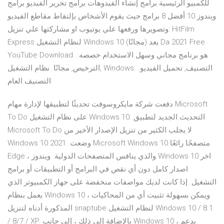
للكمبيو الرئيسية برامج إنشاء الفيدوهات برامج تحرير الفيديو برامج
ويندوز 10 أفضل 8 برامج حيث يقوم الأشخاص بإلتقاط مقاطع الفيديو
وتصويرها ورفعها علي يوتيوب او مشاركتها علي تنزيل: HitFilm
Express لنظام التشغيل Windows 10 (مجانًا) يعد Da 2021 Free
YouTube Download هو برنامج مجاني وسهل الاستخدام خصصه..
الترخيص, مجانًا. نظام التشغيل, Windows. التصنيف, تحميل الفيديو.
التصنيف العام
دفعت شركة مايكروسوفت تحديثًا لتطبيقها لإدارة مهام Microsoft
To Do على نظام التشغيل Windows 10. التحديث الجديد لتطبيق
Microsoft To Do لا يجلب الكثير من تنزيل الإصدار الأخير من
Windows 10 2021. وضعت Microsoft Windows 10 متصفحًا رائعًا
Edge ، والذي ينافس المتصفحات الدولية. ويندوز Windows 10 اخر
اصدار كامل دون أي نقص في البرامج أو التطبيقات أو برامج
التشغيل. إذا كانت لديك مواصفات منخفضة على جهاز الكمبيوتر الذي
يعمل بنظام Windows 10 ، ويمكن بسهولة تثبيت أي من المحاكيات
المذكورة أدناه لتنزيل snaptube لنظام التشغيل Windows 10 / 8.1
/ 8/7 / XP. بالإضافة إلى ذلك ، إلى جانب Windows 10 ، يدعم