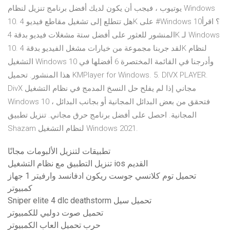
يوتيوب ، فيجب أن يكون لديك أفضل برنامج تنزيل لنظام Windows
10. هل تتطلع إلى تشغيل مقاطع فيديو 4K على #Windows 10؟ اقرأ
المنشور للعثور على أفضل ستة مشغلات فيديو بدقة 4K لـ Windows
10. لقد جربنا مجموعة من خيارات مشغل الفيديو بدقة 4K لنظام
التشغيل Windows 10 وأدرجنا في القائمة المختصرة 6 أفضلها في
هذا المنشور. تحميل KMPlayer for Windows. 5. DIVX PLAYER.
DivX مجاني إذا لم يفلح حل النسخ المدمج في نظام التشغيل
Windows 10 ، فتحقق من بعض البدائل المجانية أو بجانب البدائل
المجانية. احصل على أفضل برنامج حرق مجاني. تنزيل تطبيق
Shazam لنظام التشغيل Windows 2021.
تطبيقات لتنزيل الألبومات مجانًا
تنزيل التطبيق مع نظام التشغيل ios القديم
تحميل توم كلانسي جوست ريكون ادفانسد وارفيتر 1 جهاز
كمبيوتر
Sniper elite 4 dlc deathstorm تحميل سيل
تحميل صوت دولبي للكمبيوتر
حرب تحميل العاب الكمبيوتر