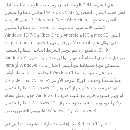
الويب. قم بزيارة صفحة الويب الخاصة بأداة CPU في الشريط
الجانبي لنظام التشغيل Windows Vista (انظر قسم الموارد للحصول
على الارتباط). 3. Microsoft Edge Chromium – أفضل متصفح
لنظام التشغيل Windows 10. الأنظمة الأساسية المدعومة:
Windows 10/7/8 و Xbox One و Android و iOS و macOS. انبثق
Edge Chromium من قرار كبير اتخذته Microsoft في أوائل عام
2019. بالطبع ، لا يتم توفير الشريط الجانبي لنظام التشغيل
Windows XP من قِبل مطوري النظام أنفسهم ، ولكن عند تثبيت طرز
Vista أو Windows 7 ، ستتمكن من الاستفادة من أشمل الخيارات
المتاحة. أدوات سطر أوامر Windows 10 مع دعم واجهة مبوبة
Console2. يعد Console2 بديلاً بسيطًا وخفيف الوزنًا لموجه الأوامر
لنظام التشغيل Windows 10. إنها غير موجودة على جهاز كمبيوتر
جديد يعمل بنظام Windows 10 أو جهاز كمبيوتر قديم مع تثبيت جديد
لنظام التشغيل Windows 10 ، ولكنها موجودة إذا قمت بترقية جهاز
الكمبيوتر الخاص بك من Windows 7 أو Windows 8.1.
كيفية إعادة اختصارات الشريط الجانبي في iTunes 11 لنظام