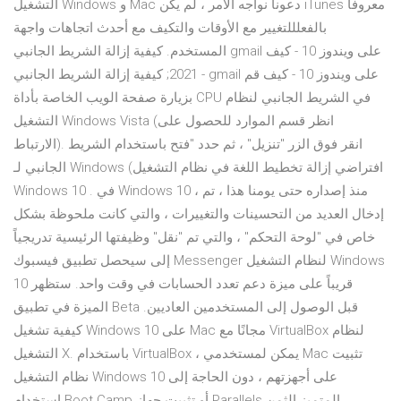
التشغيل Windows و Mac دعونا نواجه الأمر ، لم يكن iTunes معروفًا
بالفعلللتغيير مع الأوقات والتكيف مع أحدث اتجاهات واجهة
المستخدم. كيفية إزالة الشريط الجانبي gmail على ويندوز 10 - كيف
- 2021; كيفية إزالة الشريط الجانبي gmail على ويندوز 10 - كيف قم
بزيارة صفحة الويب الخاصة بأداة CPU في الشريط الجانبي لنظام
التشغيل Windows Vista (انظر قسم الموارد للحصول على
الارتباط). انقر فوق الزر "تنزيل" ، ثم حدد "فتح باستخدام الشريط
الجانبي لـ Windows (افتراضي إزالة تخطيط اللغة في نظام التشغيل
Windows 10 . في Windows 10 ، منذ إصداره حتى يومنا هذا ، تم
إدخال العديد من التحسينات والتغييرات ، والتي كانت ملحوظة بشكل
خاص في "لوحة التحكم" ، والتي تم "نقل" وظيفتها الرئيسية تدريجياً
إلى سيحصل تطبيق فيسبوك Messenger لنظام التشغيل Windows
10 قريباً على ميزة دعم تعدد الحسابات في وقت واحد. ستظهر
الميزة في تطبيق Beta قبل الوصول إلى المستخدمين العاديين.
كيفية تشغيل Windows 10 على Mac مجانًا مع VirtualBox لنظام
التشغيل X. باستخدام VirtualBox ، يمكن لمستخدمي Mac تثبيت
نظام التشغيل Windows 10 على أجهزتهم ، دون الحاجة إلى
استخدام Boot Camp أو تثبيت جهاز Parallels المتميز الثمن.