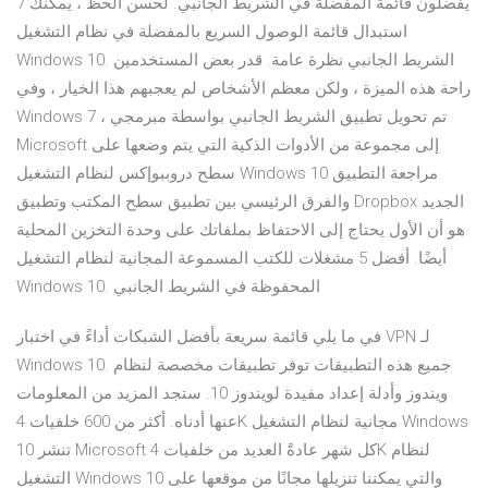
7 يفضلون قائمة المفضلة في الشريط الجانبي. لحسن الحظ ، يمكنك
استبدال قائمة الوصول السريع بالمفضلة في نظام التشغيل
Windows 10. الشريط الجانبي نظرة عامة. قدر بعض المستخدمين
راحة هذه الميزة ، ولكن معظم الأشخاص لم يعجبهم هذا الخيار ، وفي
Windows 7 ، تم تحويل تطبيق الشريط الجانبي بواسطة مبرمجي
Microsoft إلى مجموعة من الأدوات الذكية التي يتم وضعها على
سطح دروببوإكس لنظام التشغيل Windows 10 مراجعة التطبيق
والفرق الرئيسي بين تطبيق سطح المكتب وتطبيق Dropbox الجديد
هو أن الأول يحتاج إلى الاحتفاظ بملفاتك على وحدة التخزين المحلية
أيضًا. أفضل 5 مشغلات للكتب المسموعة المجانية لنظام التشغيل
Windows 10. المحفوظة في الشريط الجانبي
في ما يلي قائمة سريعة بأفضل الشبكات أداءً في اختبار VPN لـ
Windows 10. جميع هذه التطبيقات توفر تطبيقات مخصصة لنظام
ويندوز وأدلة إعداد مفيدة لويندوز 10. ستجد المزيد من المعلومات
عنها أدناه. أكثر من 600 خلفيات 4K مجانية لنظام التشغيل Windows
10 تنشر Microsoft كل شهر عادةً العديد من خلفيات 4K لنظام
التشغيل Windows 10 والتي يمكننا تنزيلها مجانًا من موقعها على