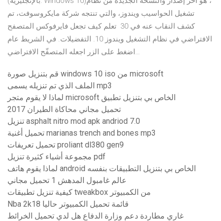
(بالإنجليزية: Windows 10)‏، هو آخر إصدار والنسخة الجديدة من نظام
تشغيل الحواسيب ويندوز، والتي تنتجه شركة مايكروسوفت، تم
كشف النقاب عنه في 30 تعلم كيف تجعل فايرفوكس المتصفح
الافتراضي في نظام التشغيل ويندوز 10. التفضيلات. في الشريط عام
اضغط على الزر اجعله المتصفّح الافتراضي…
قم بتنزيل صورة windows 10 iso من microsoft
الملف الذي تم تنزيله يسمى mp3
لماذا لا يقوم متجر microsoft الخاص بي بتنزيل تطبيق
تحميل مجاني محاكاة الطيران 2017
تنزيل asphalt nitro mod apk andriod 7.0
تحميل أغنية marianas trench and bones mp3
تحميل تعريفات proliant dl380 gen9
مجموعة أشياء كثيرة تنزيل pdf
لماذا يقوم هاتف android الخاص بي بتنزيل التطبيقات بنفسه
عالم غامبول المدهش 1 تحميل مجاني
كيفية تنزيل تطبيقات tweakbox من الكمبيوتر
Nba 2k18 قائمة تحميل الكمبيوتر حاليا
غاري مطاردة دعم وزارة الدفاع هل لدي تحميل الخرائط