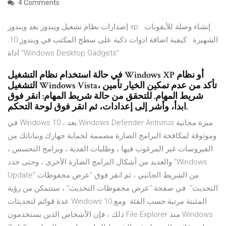
4 Comments
إصدارات نظام تشغيل ويندوز بعد ويندوز xp . إنشاء وصلة للأيقونات
الشهيرة . كيفية اضافة ادوات ذكية على سطح المكتب في ويندوز 10.
اداة “Windows Desktop Gadgets”
في حالة استخدام نظام التشغيل Windows XP أو نظام
التشغيل Windows Vista، تأكد من عدم تمكين الخيار تأمين
شريط المهام. للتحقق من حالة شريط المهام: انقر فوق
ابدأ، وأشر إلى إعدادات، ثم انقر فوق لوحة التحكم.
في Windows 10 ، يعد Windows Defender Antivirus ميزة مجانية
وموثوقة لمكافحة البرامج الضارة مصممة لحماية جهازك وبياناتك من
الفيروسات غير المرغوب فيها ، وطلبات الفدية ، وبرامج التجسس ،
والعديد من أشكال البرامج الضارة الأخرى ، وحتى حدد "Windows
Update" من الشريط الجانبي ، ثم انقر فوق "عرض محفوظات
التحديث". في صفحة "عرض محفوظات التحديث" ، ستتمكن من رؤية
عدة قوائم لتحديثات Windows 10 المثبتة مرتبة حسب الفئة. ومع
ذلك ، فإن الأشخاص الذين يستخدمون File Explorer منذ Windows