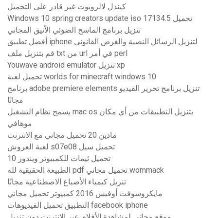
كيندل لالروبوت غير قادر على التحميل
Windows 10 spring creators update iso 17134.5 تحميل
تنزيل برنامج الماسح الضوئي الأنيق المجاني
أفضل تطبيق iphone لتنزيل الرسائل النصية والغرض القانوني
قم بتنزيل ملف txt من url في أمر perl
Youwave android emulator تنزيل xp
تحميل لعبة worlds for minecraft windows 10
برنامج adobe premiere elements تنزيل برنامج تحرير الفيديو
مجانًا
يسمح نظام التشغيل mac os بتنزيل التطبيقات من أي مكان
موهافي
مادين 20 تحميل مجاني مع الانترنت
لعبة العروش s07e08 تحميل سيل
تحميل ثيمات للكمبيوتر ويندوز 10
الطبيعة الحقيقية لله pdf تحميل مجاني wommack
تنزيل كيمياء الأصباغ الاصطناعية مجانًا
مايكروسوفت أوفيس 2016 كمبيوتر تحميل مجاني
التطبيق تحميل الفيديوهات facebook iphone
موقع مجاني لمشاهدة الأفلام عبر الإنترنت دون تنزيل