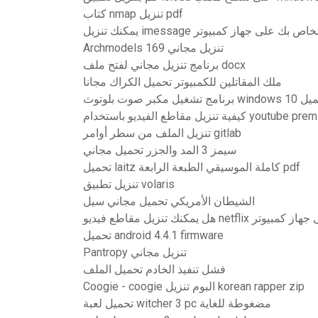
كتاب nmap تنزيل pdf
كنك تنزيل imessage الخاص بك على جهاز كمبيوتر
Archmodels 169 تنزيل مجاني
برنامج تنزيل مجاني لفتح ملف docx
ملك المقاتلين للكمبيوتر تحميل الكراك مجانا
 صوت بلوتوث windows 10 تحميل
تنزيل الملف من سطر أوامر gitlab
سيمز 3 المد والجزر تحميل مجاني
تحميل laitz كاملة الموسيقي الطبعة الرابعة pdf
تنزيل تطبيق volaris
الشيطان الأمريكي تحميل مجاني سيل
نزيل مقاطع فيديو netflix على جهاز كمبيوتر
تحميل android 4.4.1 firmware
Pantropy تنزيل مجاني
فشل تنفيذ الخادم تحميل الملف
Coogie - coogie البوم تنزيل korean rapper zip
تحميل لعبة witcher 3 pc مضغوطة للغاية