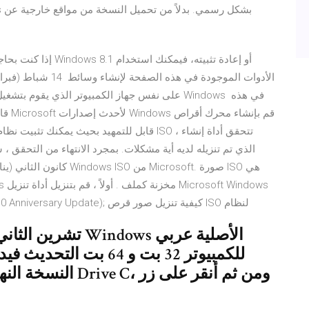
و Office ISO; كيفية تنزيل ملف 10 RTM أو Windows 10 Anniversary Update); كيفية تنزيل صور قرص ISO لنظام