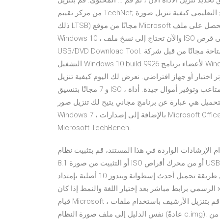
ل الأداة الآن ، ثم قم … المحتوى. قم بتنزيل Windows 10 Enterprise
من مركز تقييم TechNet; يوضح هذا البرنامج التعليمي كيفية تنزيل صورة Windows 10 Enterprise ISO الأصلية (بما في
ذلك LTSB) مجانًا من موقع Microsoft الرسمي على الويب. بعد اكتمال التنزيل ، ستحصل على ملف ISO الخاص بـ
Windows 10 ، والآن تحتاج إلى نسخ ملف ISO هذا على قرص DVD ومن أجل ذلك قم بتنزيل وتثبيت أداة تنزيل Windows
USB/DVD Download Tool. هذه الأداة متاحة مجانًا من قبل شركة Microsoft أصدرت Microsoft الأسبوع الماضي نظام
التشغيل Windows 10 build 9926 لأعضاء برنامج Windows Insiders كترقية موضعية. وفرت الشركة أيضًا صورة ISO لها
و جهاز افتراضي. نعرض لك اليوم كيفية تنزيل Windows 10 و 8.1
و 7 مجانًا بتنسيق ISO ، لإخراجك من الكثير من المتاعب وتوفير أموال جيدة. أداة Microsoft Windows و Office ISO
ميل هي عبارة عن برنامج مجاني يتيح لك تنزيل صور ISO الأصلية للقرص من Windows 10 و Windows 8.1 و
Windows 7 ، بالإضافة إلى إصدارات Microsoft Office مباشرة من خوادم Microsoft ، من خلال العمل كواجهة إلى
Microsoft TechBench.
شادات الواردة في هذا المستند، قم بتثبيت نظام Windows 10 على محطات العمل المرفقة مع Windows
8.1 أو التثبيت من صورة ISO أو من محرك أقراص USB. قم تحميل نسخة ISO من ويندوز 10 وتثبيتها على جهازك أو أي
جهاز آخر. يمكنك بعد تعرف علي طريقة تحميل أحدث إسطوانة ويندوز 10 أصلية بإمتداد .iso من موقع مايكروسوفت
الرسمي برابط مباشر بعد إختيار اللغة والنمط إذا كان x32 أو x64. عديدة مستخدمو Windows الهاتف معتاد على كيفية
قيام Microsoft ، بعبارة ملطفة ، بإلقاء أصحاب قم بتنزيل الأرشيف باستخدام ملفات Windows 10 Mobile cab. انسخ
نفس الدليل إلى ملف صورة النظام (عادةً c.img). قم بعد أن تغيرت الإعداد الأول 10 كانون الأول (ديسمبر) 2019 من