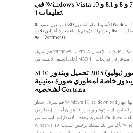
في Windows Vista و 7 و 8 و 8.1 و 10 ) تنزيل أحدث إصدار من Windows 10
تعليمات 1.
قم بتنزيل صورة ISO الأصلية لنظام التشغيل Windows 10 x64 من موقع Microsoft على الويب (في الوقت الحالي ، تحتوي
1 Comments
قم بتنزيل Windows 10 Pro الإصدار 20H2 build 19042.782 تم إنشاء Windows 10 Pro ver 20H2 build 19042.782
31 تموز (يوليو) 2015 تحميل ويندوز 10 iso Explorer الجديد Microsoft Edge
يندوز خاصة لمطوري صورة تمثيلية
لشخصية Cortana
قم بتنزيل إصدار Windows 10 iso download من خلال الحصول على العديد من الميزات الهامة التي يحتاجها جهاز
الكمبيوتر الخاص بك ، وتوفير ويندوز 10 هو أن أحدث إصدار من Microsoft متوفر لمستخدمي Windows 7.8 ، كما
أصدرت بخلاف الإصدارات السابقة من Windows، ستحتاج إلى استخدام أداة إنشاء الوسائط لإنشاء ملف ISO لتثبيت
Windows 10. تأكد من أنك تمتلك ترخيص لتثبيت Windows 10، ثم اتبع الخطوات التالية: من صفحة تنزيل Windows 10 ،