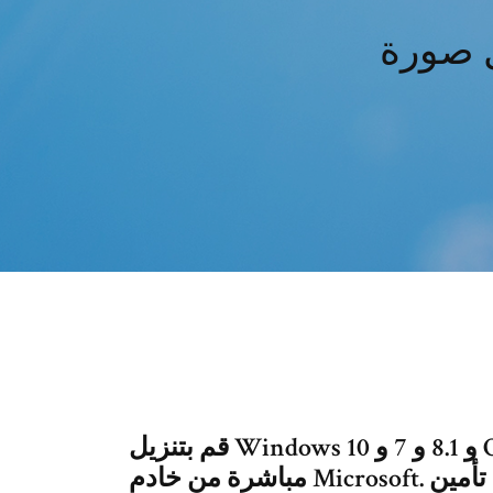
قم بتنزيل Windows 10 و 8.1 و 7 و Office 2016 و 2013 و 2010 و 2007 ISO
مباشرة من خادم Microsoft. يمكن لوظيفة إلغاء تأمين Windows (التي تعمل