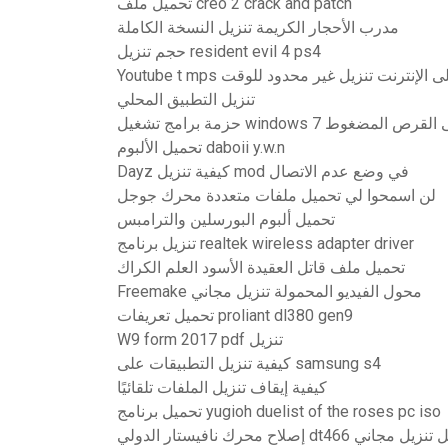
تحميل ملف creo 2 crack and patch
مدرب الأحجار الكريمة تنزيل النسخة الكاملة
حجم تنزيل resident evil 4 ps4
Yo مجاني على الإنترنت تنزيل غير محدود للوقت
تنزيل التطبيق المحلي
نزيل مجاني على القرص المضغوط
تحميل الألبوم daboii y.w.n
Dayz كيفية تنزيل mod في وضع عدم الاتصال
لن اسمحوا لي تحميل ملفات متعددة محرك جوجل
تحميل ألبوم البورسلين والترامبس
تنزيل برنامج realtek wireless adapter driver
تحميل ملف قاتل العقيدة الأسود العلم الكراك
Freemake محول الفيديو المحمولة تنزيل مجاني
تحميل تعريفات proliant dl380 gen9
W9 form 2017 pdf تنزيل
كيفية تنزيل التطبيقات على samsung s4
كيفية إيقاف تنزيل الملفات تلقائيًا
تحميل برنامج yugioh duelist of the roses pc iso
رك نافيستار الدولي dt466 دليل تنزيل مجاني