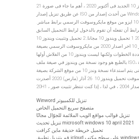
21 تشرين الأول (أكتوبر) 2020 تحديث و تحميل ويندوز 10 الجديد فى أكتوبر 2020 ، أهم ما جاء فى صورة Yehia Mostafa
عن طريق تنزيل إصدار ISO من أحدث إصدار من Windows 10. 30 آذار (مارس) 2020 كما يحتوي علي نسخة جديدة من
برنامج الرسام المخصص لتعديل الصور. طريقة تحميل ويندوز 10 ايزو من موقع مايكروسوفت الرسمي برابط مباشر.
ط أن تفعله أن تقوم بالدخول لرابط التحميل السابق
ثم تطبيق الخطوات التالية كما بالصور:. 25 حزيران (يونيو) 2020 1 تحميل ويندوز 10 مجانا; 2 تحميل وتثبيت ويندوز 10
النسخة الأصلية مجانا; 3 تحميل ويندوز 10 اخر اصدار 2020 من مايكروسوفت الرسمي بصيغة ISO 20 حزيران (يونيو)
2020 قد يكون تثبيت ويندوز 10 من الفلاش ميموري عملية متعددة الخطوات ولكنها ليست ويندوز 10 من الفلاش أولها
بالطبع هو وجود نسخة من ويندوز في صيغة ملف ISO، أما الطريقة الأولى بالاعتماد على أداة Media Creation Too يجب
عليك تحميل أداة وندز 10 من موقع إنتظر دقائق معدودة حتى يتم استدعاء نسخة وندز 10 من موقع الشركة بصيغة iso.
و64 بت من مايكروسوفت تحميل ويندوز 10 26 آذار (مارس) 2020 أصدرت Microsoft بناء RTM من أجل Windows 10
Winword تنزيل للكمبيوتر
متصفح سريع التحميل الخاص
تنزيل قوالب مواقع الويب الملائمة للجوّال مجانًا
تنزيل تحديث microsoft windows 10 april 2021
تحميل خريطة حديقة ماين كرافت
 بتنزيل تطبيق icloud على سطح مكتب windows