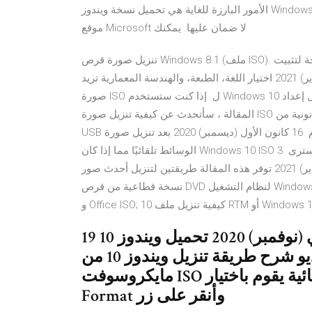
الأمور البارزة للغاية هي تحميل نسخة ويندوز Windows بشكل رسمي. بدلاً من تحميل النسخة من مواقع خارجية عن
موقع Microsoft لا ضمان عليها. يمكنك
تنزيل صورة قرص Windows 8.1 (ملف ISO). إذا كنت بحاجة لتثبيت Windows 8.1 أو إعادة تثبيته، فيمكنك استخدام
الأدوات الموجودة في هذه الصفحة لإنشاء وسائط 14 شباط (فبراير) 2021 اختيار اللغة، الطبعة، والهندسة المعمارية تريد
صورة ISO ل. إذا كنت ستستخدم Windows 10 على نفس جهاز الكمبيوتر الذي يقوم بتشغيل إعداد Windows في هذه
المقالة ، سأتحدث عن كيفية تنزيل صورة ISO قانونية من Microsoft لأحدث إصدارات Windows قم بإنشاء محرك أقراص
USB قابل للتمهيد بحيث يمكنك تثبيت نظام 16 كانون الأول (ديسمبر) 2020 بعد تنزيل صورة ISO ، تتحقق أداة إنشاء
الوسائط تلقائيًا مما إذا كان Windows 10 ISO الذي تم تنزيله لديه أية مشكلات. بمجرد الانتهاء من التحقق ، سترى 3
كانون الثاني (يناير) 2021 توفر هذه المقالة طريقتين لتنزيل أحدث صور Windows ISO من Microsoft. صورة ISO هي
نسخة قطاعية من قرص DVD لنظام التشغيل Windows مخزنة كملف . أولاً ، قم بتنزيل أداة تنزيل Microsoft Windows
19 تشرين الثاني (نوفمبر) 2020 تحميل ويندوز 10 Windows الأصلية عربي
للكمبيوتر 32 بت و 64 بت التحديث فيديو شرح طريقة تنزيل ويندوز 10 من
مايكروسوفت ISO النسخة النهائية يقوم باختيار Drive C، ومن ثم أنقر على زر
Format وأنقر على زر