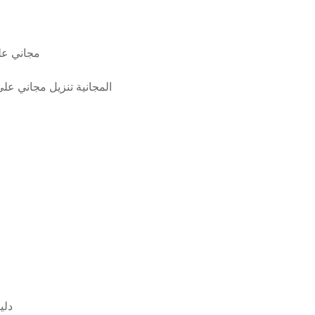
utube t mps
حزمة برامج تشغيل windows 7 المجانية ت
إصلاح مح