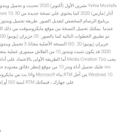
عندما يمكنك تحميل النسخة من موقع مايكروسوفت من ذلك الراب
20H1 ، أو إصدار 2004 ، في لذا ، إذا كنت تنتظر تثبيت صور ISO لبنية RTM على جهازك ، فيمكنك
قم