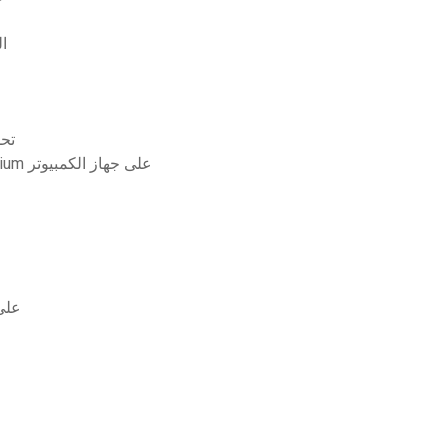
يم
برنامج تشغيل مكبر
كيفية تنزيل مقاطع الفيديو باستخدام youtube premium على جهاز الكمبيوتر
هل يمكنك ت