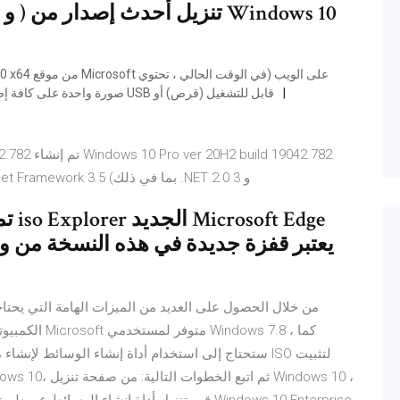
صورة واحدة على كافة إصدارات النظام مرة واحدة) وقم بإنشاء محرك أقراص فلاش USB قابل للتشغيل (قرص) أو
أعلى الصور الأصلية من MSDN. . متوفر في توزيعات Net Framework 3.5 (بما في ذلك .NET 2.0 و 3
يعتبر قفزة جديدة في هذه النسخة من و